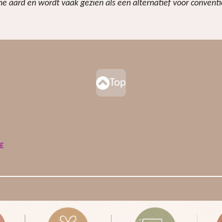
e aard en wordt vaak gezien als een alternatief voor conventio
Top
DE