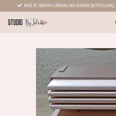
Ga
KIES JE GRATIS CADEAU BIJ IEDERE BESTELLING.
direct
naar
de
hoofdinhoud