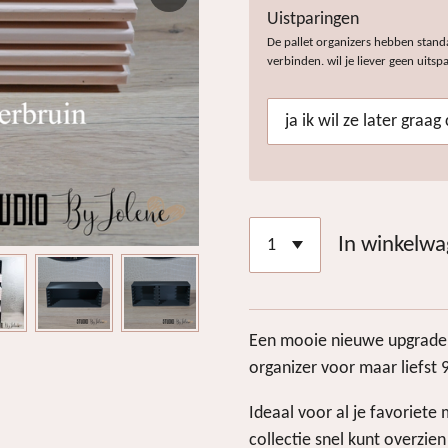
Uistparingen
De pallet organizers hebben stand
verbinden. wil je liever geen uits
In winkelw
Een mooie nieuwe upgrade 
organizer voor maar liefst 9
Ideaal voor al je favoriete
collectie snel kunt overzien