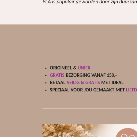
PLA is populair geworden door zijn duurzam
ORIGINEEL &
UNIEK
GRATIS
BEZORGING VANAF 150,-
BETAAL
VEILIG & GRATIS
MET IDEAL
SPECIAAL VOOR JOU GEMAAKT MET
LIEF