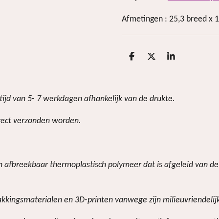
Afmetingen : 25,3 breed x 
D
D
S
e
e
h
l
e
a
e
l
r
n
e
ijd van 5- 7 werkdagen afhankelijk van de drukte.
irect verzonden worden.
sch afbreekbaar thermoplastisch polymeer dat is afgeleid van 
akkingsmaterialen en 3D-printen vanwege zijn milieuvriendelij