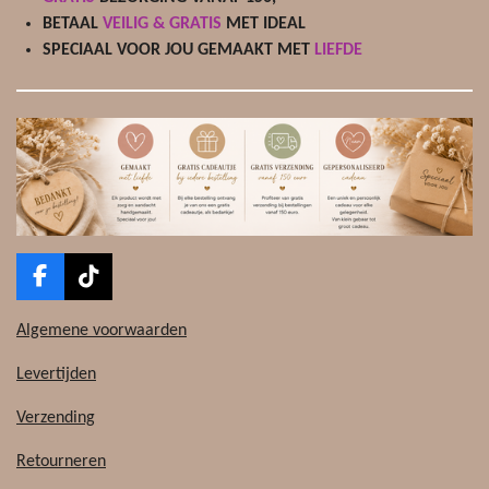
BETAAL
VEILIG & GRATIS
MET IDEAL
SPECIAAL VOOR JOU GEMAAKT MET
LIEFDE
F
T
a
i
c
k
Algemene voorwaarden
e
T
b
o
Levertijden
o
k
o
Verzending
k
Retourneren