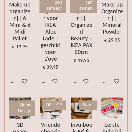
zelf
zelf
Make-uo
Make-up
Make-up
Make-up
samen!
samen
organize
organize
Organize
Organize
r|| 6
r voor
r ||
r ||
Mini & 6
IKEA
Organize
Mineral
Midi
Alex
d
Powder
Pallet
Lade |
Beauty –
€ 29,95
geschikt
IKEA PAX
€ 19,95
voor
50cm
L'oyé
€ 49,95
€ 39,95
Bekijk details
Bekijk details
Bekijk details
Bekijk details
Nieuw
OP = OP
Sale!
Design
3D
Vriende
Invulboe
Eerste
naam
nboekje
k Juf &
hulp bij