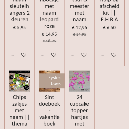
sleutelh
met
meester
afscheid
angers 2
naam
met
kit ||
kleuren
leopard
naam
E.H.B.A
roze
€ 5,95
€ 12,95
€ 6,50
€ 14,95
€ 14,95
€ 18,95
Bekijk details
Houd mij op de hoogte
Bekijk details
Bekijk details
Fysiek
boek
Chips
Sint
24
zakjes
doeboek
cupcake
met
-
topper
naam ||
vakantie
hartjes
thema
boek
met