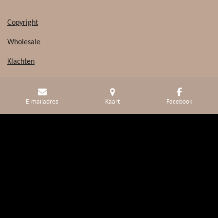
Copyright
Wholesale
Klachten
Over ons
&
Contact
E-mailadres
Kaart
Facebook
Klantenservice
Inpak kado service
Wholesale
© 2019 - 2026 Made with ♥ Studio By Jolene