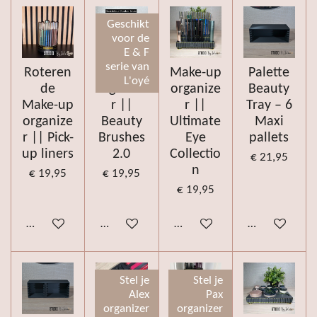
Geschikt
voor de
E & F
serie van
Roteren
Make-up
Make-up
Palette
L'oyé
de
organize
organize
Beauty
Make-up
r ||
r ||
Tray – 6
organize
Beauty
Ultimate
Maxi
r || Pick-
Brushes
Eye
pallets
up liners
2.0
Collectio
€ 21,95
n
€ 19,95
€ 19,95
€ 19,95
Bekijk details
Bekijk details
Bekijk details
Bekijk details
Stel je
Stel je
Alex
Pax
organizer
organizer