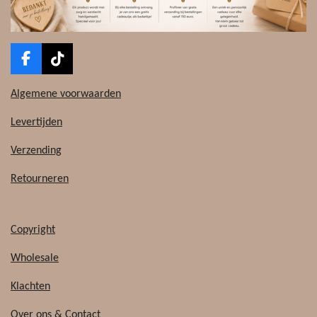
F
T
a
i
c
k
Algemene voorwaarden
e
T
b
o
Levertijden
o
k
o
Verzending
k
Retourneren
Copyright
Wholesale
Klachten
Over ons
&
Contact