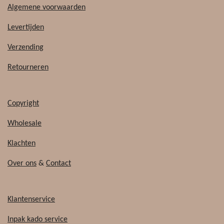
c
k
Algemene voorwaarden
e
T
b
o
Levertijden
o
k
o
Verzending
k
Retourneren
Copyright
Wholesale
Klachten
Over ons
&
Contact
Klantenservice
Inpak kado service