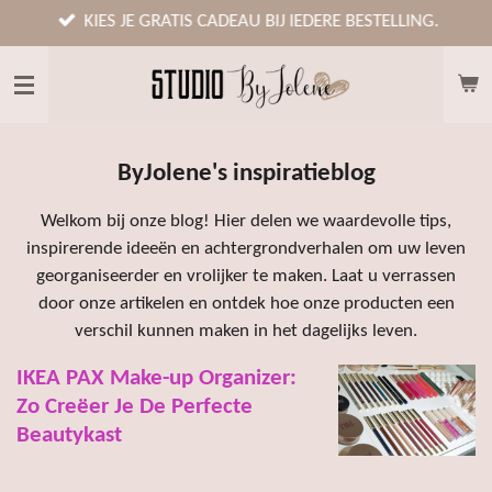
Ga
KIES JE GRATIS CADEAU BIJ IEDERE BESTELLING.
direct
naar
de
hoofdinhoud
ByJolene's inspiratieblog
Welkom bij onze blog! Hier delen we waardevolle tips,
inspirerende ideeën en achtergrondverhalen om uw leven
georganiseerder en vrolijker te maken. Laat u verrassen
door onze artikelen en ontdek hoe onze producten een
verschil kunnen maken in het dagelijks leven.
IKEA PAX Make-up Organizer:
Zo Creëer Je De Perfecte
Beautykast