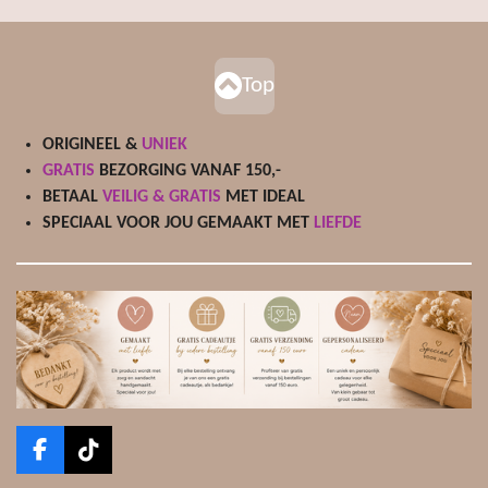
Top
ORIGINEEL &
UNIEK
GRATIS
BEZORGING VANAF 150,-
BETAAL
VEILIG & GRATIS
MET IDEAL
SPECIAAL VOOR JOU GEMAAKT MET
LIEFDE
F
T
a
i