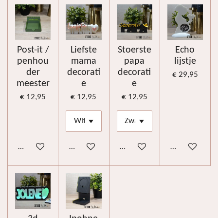
Post-it /
Liefste
Stoerste
Echo
penhou
mama
papa
lijstje
der
decorati
decorati
€ 29,95
meester
e
e
€ 12,95
€ 12,95
€ 12,95
Bekijk details
In winkelwagen
In winkelwagen
Bekijk details