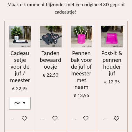
Maak elk moment bijzonder met een origineel 3D-geprint
cadeautje!
Cadeau
Tanden
Pennen
Post-it &
setje
bewaard
bak voor
pennen
voor de
oosje
de juf of
houder
juf /
meester
juf
€ 22,50
meester
met
€ 12,95
naam
€ 22,95
€ 13,95
Bekijk details
Bekijk details
Bekijk details
Bekijk details