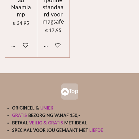
3d
Ipohne
Naamla
standaa
mp
rd voor
magsafe
€ 34,95
€ 17,95
In winkelwagen
In winkelwagen
Top
ORIGINEEL &
UNIEK
GRATIS
BEZORGING VANAF 150,-
BETAAL
VEILIG & GRATIS
MET IDEAL
SPECIAAL VOOR JOU GEMAAKT MET
LIEFDE