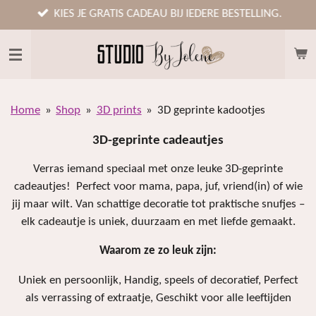
Ga
KIES JE GRATIS CADEAU BIJ IEDERE BESTELLING.
direct
naar
de
hoofdinhoud
Home
»
Shop
»
3D prints
»
3D geprinte kadootjes
3D-geprinte cadeautjes
Verras iemand speciaal met onze leuke 3D-geprinte
cadeautjes! Perfect voor mama, papa, juf, vriend(in) of wie
jij maar wilt. Van schattige decoratie tot praktische snufjes –
elk cadeautje is uniek, duurzaam en met liefde gemaakt.
Waarom ze zo leuk zijn:
Uniek en persoonlijk, Handig, speels of decoratief, Perfect
als verrassing of extraatje, Geschikt voor alle leeftijden