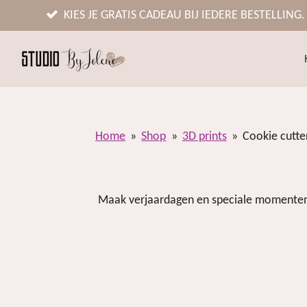
Ga
KIES JE GRATIS CADEAU BIJ IEDERE BESTELLING.
direct
naar
de
hoofdinhoud
Home
»
Shop
»
3D prints
»
Cookie cutte
Maak verjaardagen en speciale momenten e