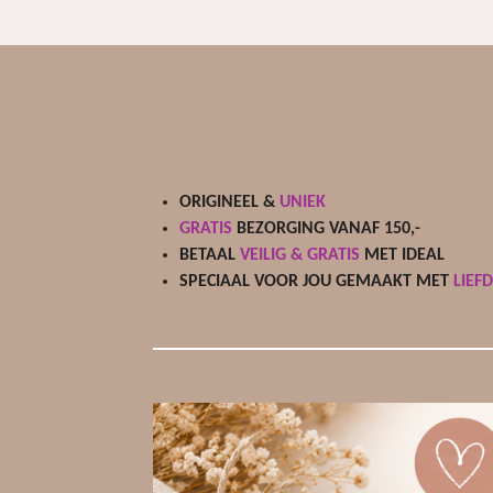
ORIGINEEL &
UNIEK
GRATIS
BEZORGING VANAF 150,-
BETAAL
VEILIG & GRATIS
MET IDEAL
SPECIAAL VOOR JOU GEMAAKT MET
LIEF