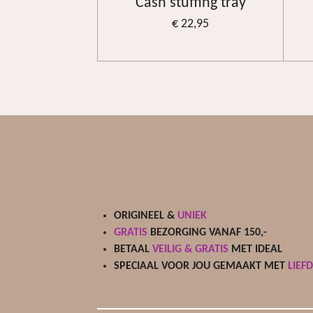
Cash stuffing tray
€ 22,95
ORIGINEEL &
UNIEK
GRATIS
BEZORGING VANAF 150,-
BETAAL
VEILIG & GRATIS
MET IDEAL
SPECIAAL VOOR JOU GEMAAKT MET
LIEF