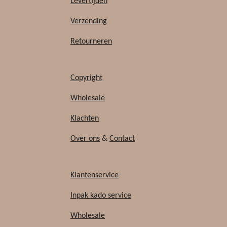
b
o
Levertijden
o
k
Verzending
o
k
Retourneren
Copyright
Wholesale
Klachten
Over ons
&
Contact
Klantenservice
Inpak kado service
Wholesale