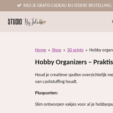
Ga
KIES JE GRATIS CADEAU BIJ IEDERE BESTELLING.
direct
naar
de
hoofdinhoud
Home
»
Shop
»
3D prints
»
Hobby organ
Hobby Organizers – Praktisc
Houd je creatieve spullen overzichtelijk m
van cashstuffing houdt.
Pluspunten:
Slim ontworpen vakjes voor al je hobbyspu