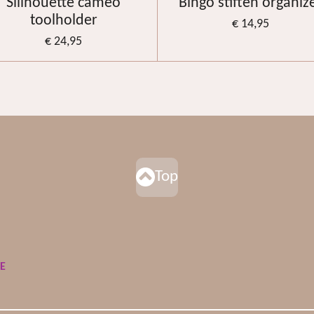
Sillhouette cameo
Bingo stiften organiz
toolholder
€ 14,95
€ 24,95
Top
DE