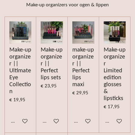
Make-up organizers voor ogen & lippen
Make-up
Make-up
make-up
Make-up
organize
organize
organize
organize
r ||
r ||
r ||
r
Ultimate
Perfect
Perfect
Limited
Eye
lips sets
lips
edition
Collectio
maxi
glosses
€ 23,95
n
&
€ 29,95
lipsticks
€ 19,95
€ 17,95
Bekijk details
Bekijk details
Bekijk details
Bekijk details