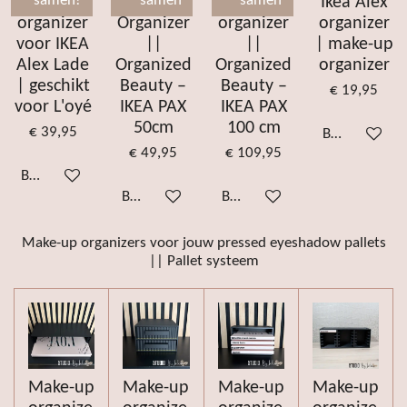
Make-up
Make-up
Make-up
Ikea Alex
samen!
samen
samen
organizer
Organizer
organizer
organizer
voor IKEA
||
||
| make-up
Alex Lade
Organized
Organized
organizer
| geschikt
Beauty –
Beauty –
€ 19,95
voor L'oyé
IKEA PAX
IKEA PAX
50cm
100 cm
€ 39,95
Bekijk details
€ 49,95
€ 109,95
Bekijk details
Bekijk details
Bekijk details
Make-up organizers voor jouw pressed eyeshadow pallets
|| Pallet systeem
Make-up
Make-up
Make-up
Make-up