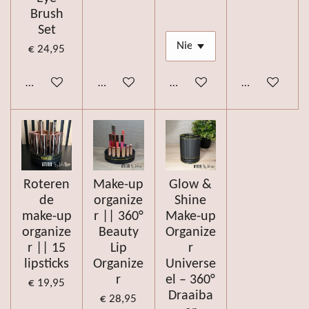
Brush
Set
€ 24,95
Bekijk details
Bekijk details
Bekijk details
Bekijk details
Roteren
Make-up
Glow &
de
organize
Shine
make-up
r || 360°
Make-up
organize
Beauty
Organize
r || 15
Lip
r
lipsticks
Organize
Universe
r
el – 360°
€ 19,95
Draaiba
€ 28,95