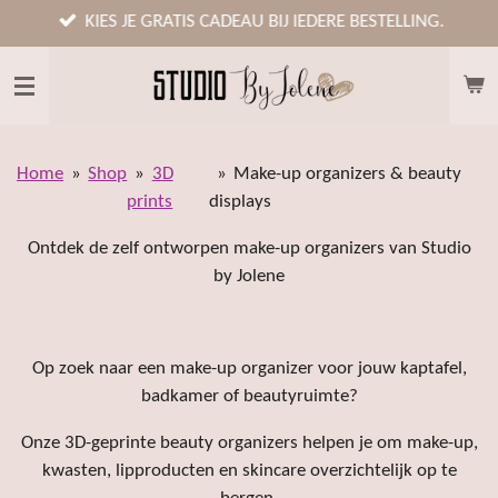
Ga
KIES JE GRATIS CADEAU BIJ IEDERE BESTELLING.
direct
naar
de
hoofdinhoud
Home
»
Shop
»
3D
»
Make-up organizers & beauty
prints
displays
Ontdek de zelf ontworpen make-up organizers van Studio
by Jolene
Op zoek naar een make-up organizer voor jouw kaptafel,
badkamer of beautyruimte?
Onze 3D-geprinte beauty organizers helpen je om make-up,
kwasten, lipproducten en skincare overzichtelijk op te