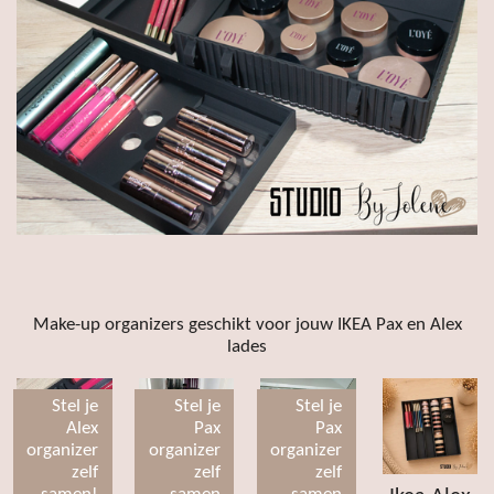
Make-up organizers geschikt voor jouw IKEA Pax en Alex
lades
Stel je
Stel je
Stel je
Alex
Pax
Pax
organizer
organizer
organizer
zelf
zelf
zelf