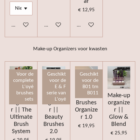
ar
€ 12,95
Bekijk details
Bekijk details
Bekijk details
Make-up Organizers voor kwasten
Voor de
Geschikt
Geschikt
complete
voor de
voor de
L'oyé
E & F
B01 tm
brushes
serie van
B011
Make-up
Make-up
Beauty
Make-up
sets
L'oyé
Organize
organize
Brushes
organize
r || The
r ||
Organize
r ||
Ultimate
Beauty
r 1.0
Glow &
Brush
Brushes
Blend
€ 19,95
System
2.0
€ 25,95