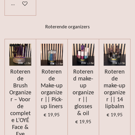
Bekijk details
Roterende organizers
Roteren
Roteren
Roteren
Roteren
de
de
d make-
de
Brush
Make-up
up
make-up
Organize
organize
organize
organize
r – Voor
r || Pick-
r ||
r || 14
de
up liners
glosses
lipbalm
complet
& oil
€ 19,95
€ 19,95
e L'OYÉ
€ 19,95
Face &
Eye