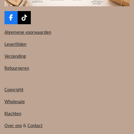
F
T
a
i
c
k
Algemene voorwaarden
e
T
b
o
Levertijden
o
k
o
Verzending
k
Retourneren
Copyright
Wholesale
Klachten
Over ons
&
Contact