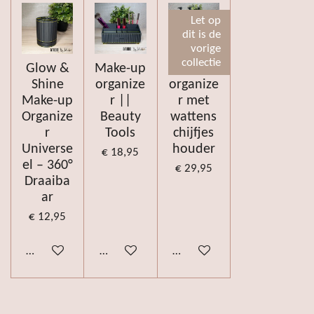
Let op
dit is de
vorige
collectie
Glow &
Make-up
Skincare
Shine
organize
organize
Make-up
r ||
r met
Organize
Beauty
wattens
r
Tools
chijfjes
Universe
houder
€ 18,95
el – 360°
€ 29,95
Draaiba
ar
€ 12,95
Bekijk details
Bekijk details
Bekijk details