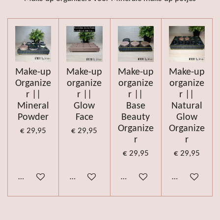
Make-up
Make-up
Make-up
Make-up
Organize
organize
organize
organize
r ||
r ||
r ||
r ||
Mineral
Glow
Base
Natural
Powder
Face
Beauty
Glow
Organize
Organize
€ 29,95
€ 29,95
r
r
€ 29,95
€ 29,95
Bekijk details
Bekijk details
Bekijk details
Bekijk details