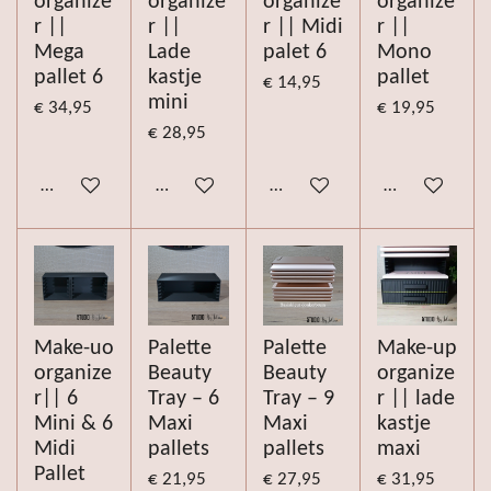
organize
organize
organize
organize
r ||
r ||
r || Midi
r ||
Mega
Lade
palet 6
Mono
pallet 6
kastje
pallet
€ 14,95
mini
€ 34,95
€ 19,95
€ 28,95
Bekijk details
Bekijk details
Bekijk details
Bekijk details
Make-uo
Palette
Palette
Make-up
organize
Beauty
Beauty
organize
r|| 6
Tray – 6
Tray – 9
r || lade
Mini & 6
Maxi
Maxi
kastje
Midi
pallets
pallets
maxi
Pallet
€ 21,95
€ 27,95
€ 31,95