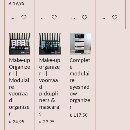
€ 19,95
Bekijk details
Bekijk details
Bekijk details
Bekijk details
Make-up
Make-up
Complet
Organize
organize
e
r ||
r ||
modulai
Modulai
voorraa
re
re
d
eyeshad
voorraa
pickupli
ow
d
ners &
organize
organize
mascara'
r
r
s
€ 117,50
€ 24,95
€ 29,95