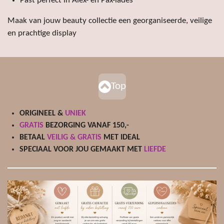
Past perfect in Alex- en Pax-lades
Maak van jouw beauty collectie een georganiseerde, veilige
en prachtige display
Top
ORIGINEEL &
UNIEK
GRATIS
BEZORGING VANAF 150,-
BETAAL
VEILIG & GRATIS
MET IDEAL
SPECIAAL VOOR JOU GEMAAKT MET
LIEFDE