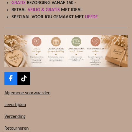
GRATIS
BEZORGING VANAF 150,-
BETAAL
VEILIG & GRATIS
MET IDEAL
SPECIAAL VOOR JOU GEMAAKT MET
LIEFDE
F
T
a
i
c
k
Algemene voorwaarden
e
T
b
o
Levertijden
o
k
o
Verzending
k
Retourneren