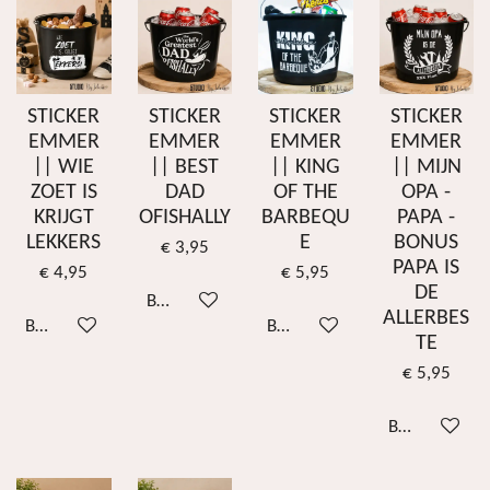
STICKER
STICKER
STICKER
STICKER
EMMER
EMMER
EMMER
EMMER
|| WIE
|| BEST
|| KING
|| MIJN
ZOET IS
DAD
OF THE
OPA -
KRIJGT
OFISHALLY
BARBEQU
PAPA -
LEKKERS
E
BONUS
€ 3,95
PAPA IS
€ 4,95
€ 5,95
DE
Bekijk details
ALLERBES
Bekijk details
Bekijk details
TE
€ 5,95
Bekijk details