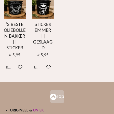
'S BESTE
STICKER
OLIEBOLLE
EMMER
N BAKKER
||
||
GESLAAG
STICKER
D
€ 5,95
€ 5,95
Bekijk details
Bekijk details
Top
ORIGINEEL &
UNIEK