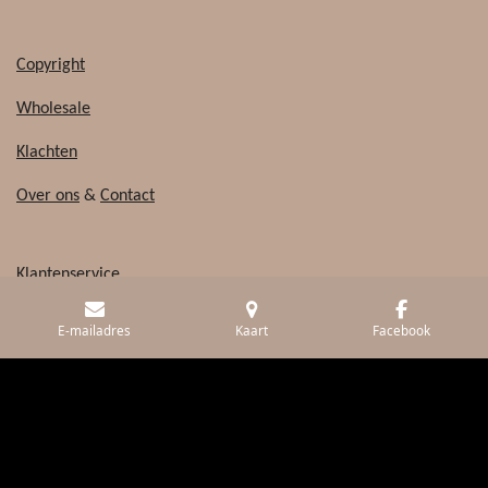
Copyright
Wholesale
Klachten
Over ons
&
Contact
Klantenservice
Inpak kado service
E-mailadres
Kaart
Facebook
Wholesale
© 2019 - 2026 Made with ♥ Studio By Jolene