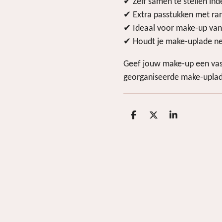
✔ Zelf samen te stellen ind
✔ Extra passtukken met ra
✔ Ideaal voor make-up van
✔ Houdt je make-uplade net
Geef jouw make-up een vast
georganiseerde make-upla
D
D
S
e
e
h
l
e
a
e
l
r
n
e