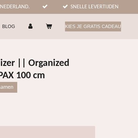
 NEDERLAND.
SNELLE LEVERTIJDEN
BLOG
KIES JE GRATIS CADEAU
zer || Organized
 PAX 100 cm
 samen