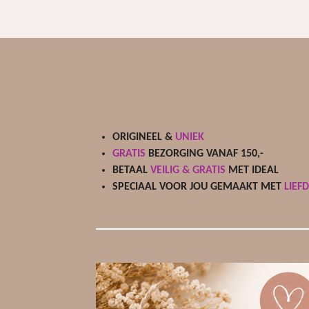
ORIGINEEL &
UNIEK
GRATIS
BEZORGING VANAF 150,-
BETAAL
VEILIG & GRATIS
MET IDEAL
SPECIAAL VOOR JOU GEMAAKT MET
LIEF