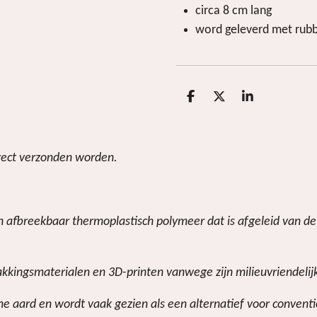
circa 8 cm lang
word geleverd met rubb
D
D
S
e
e
h
l
e
a
e
l
r
n
e
irect verzonden worden.
sch afbreekbaar thermoplastisch polymeer dat is afgeleid van 
akkingsmaterialen en 3D-printen vanwege zijn milieuvriendelij
e aard en wordt vaak gezien als een alternatief voor conventio