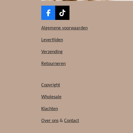
F
T
a
i
c
k
Algemene voorwaarden
e
T
b
o
Levertijden
o
k
Verzending
o
k
Retourneren
Copyright
Wholesale
Klachten
Over ons
&
Contact