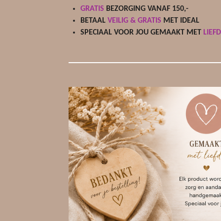
GRATIS
BEZORGING VANAF 150,-
BETAAL
VEILIG & GRATIS
MET IDEAL
SPECIAAL VOOR JOU GEMAAKT MET
LIEF