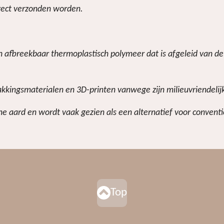
n
e
irect verzonden worden.
sch afbreekbaar thermoplastisch polymeer dat is afgeleid van 
akkingsmaterialen en 3D-printen vanwege zijn milieuvriendelij
e aard en wordt vaak gezien als een alternatief voor conventio
Top