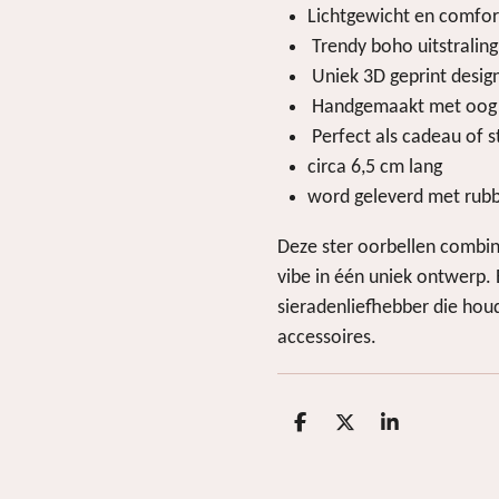
Lichtgewicht en comfor
Trendy boho uitstraling
Uniek 3D geprint desig
Handgemaakt met oog v
Perfect als cadeau of 
circa 6,5 cm lang
word geleverd met rubb
Deze ster oorbellen combine
vibe in één uniek ontwerp.
sieradenliefhebber die ho
accessoires.
D
D
S
e
e
h
l
e
a
e
l
r