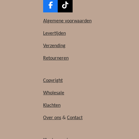
F
T
a
i
c
k
Algemene voorwaarden
e
T
b
o
Levertijden
o
k
Verzending
o
k
Retourneren
Copyright
Wholesale
Klachten
Over ons
&
Contact