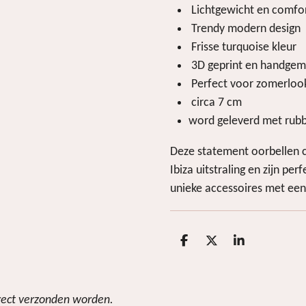
Lichtgewicht en comfo
Trendy modern design
Frisse turquoise kleur
3D geprint en handgem
Perfect voor zomerlook
circa 7 cm
word geleverd met rubb
Deze statement oorbellen 
Ibiza uitstraling en zijn per
unieke accessoires met ee
D
D
S
e
e
h
l
e
a
e
l
r
n
e
irect verzonden worden.