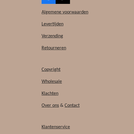
a
i
c
k
Algemene voorwaarden
e
T
b
o
Levertijden
o
k
Verzending
o
k
Retourneren
Copyright
Wholesale
Klachten
Over ons
&
Contact
Klantenservice