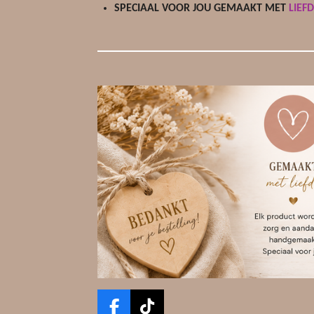
SPECIAAL VOOR JOU GEMAAKT MET
LIEF
F
T