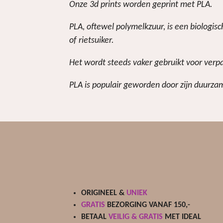
Onze 3d prints worden geprint met PLA.
PLA, oftewel polymelkzuur, is een biologi
of rietsuiker.
Het wordt steeds vaker gebruikt voor verp
PLA is populair geworden door zijn duurzam
ORIGINEEL &
UNIEK
GRATIS
BEZORGING VANAF 150,-
BETAAL
VEILIG & GRATIS
MET IDEAL