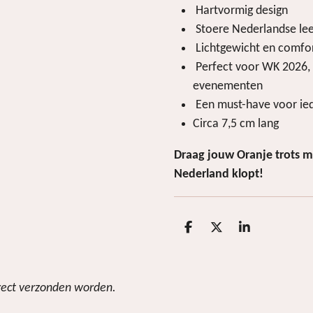
Hartvormig design
Stoere Nederlandse le
Lichtgewicht en comfo
Perfect voor WK 2026, 
evenementen
Een must-have voor ied
Circa 7,5 cm lang
Draag jouw Oranje trots me
Nederland klopt!
D
D
S
e
e
h
l
e
a
e
l
r
n
e
irect verzonden worden.