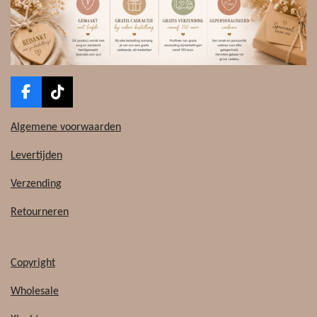
F
T
a
i
c
k
Algemene voorwaarden
e
T
b
o
Levertijden
o
k
o
Verzending
k
Retourneren
Copyright
Wholesale