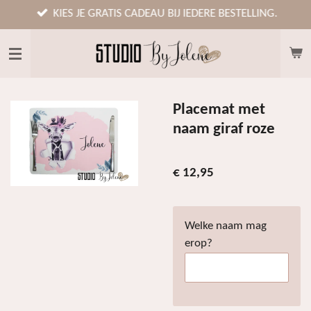
Ga
KIES JE GRATIS CADEAU BIJ IEDERE BESTELLING.
direct
naar
de
hoofdinhoud
Placemat met
naam giraf roze
€ 12,95
Welke naam mag
erop?