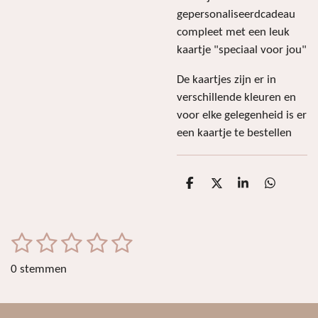
gepersonaliseerdcadeau
compleet met een leuk
kaartje "speciaal voor jou"
De kaartjes zijn er in
verschillende kleuren en
voor elke gelegenheid is er
een kaartje te bestellen
D
D
S
D
e
e
h
e
l
e
a
l
e
l
r
e
n
e
n
1
2
3
4
5
S
R
t
a
s
s
s
s
s
e
0 stemmen
t
m
t
t
t
t
t
i
m
e
e
e
e
e
e
n