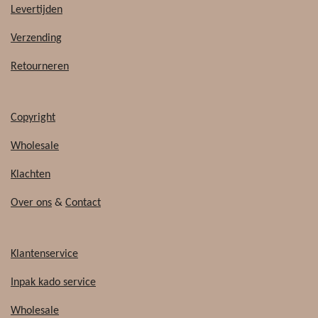
b
o
Levertijden
o
k
o
Verzending
k
Retourneren
Copyright
Wholesale
Klachten
Over ons
&
Contact
Klantenservice
Inpak kado service
Wholesale