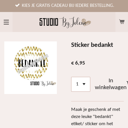
Ga
KIES JE GRATIS CADEAU BIJ IEDERE BESTELLING.
direct
naar
de
hoofdinhoud
Sticker bedankt
€ 6,95
In
winkelwagen
Maak je geschenk af met
deze leuke "bedankt"
etiket/ sticker om het