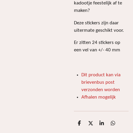
kadootje feestelijk af te
maken?
Deze stickers zijn daar
uitermate geschikt voor.
Er zitten 24 stickers op
een vel van +/- 40 mm
Dit product kan via
brievenbus post
verzonden worden
Afhalen mogelijk
D
D
S
D
e
e
h
e