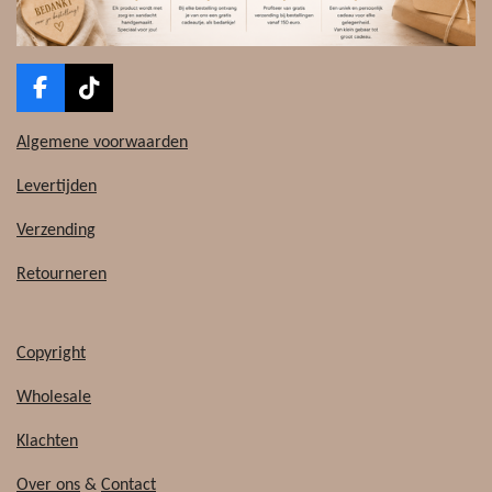
F
T
a
i
c
k
Algemene voorwaarden
e
T
b
o
Levertijden
o
k
o
Verzending
k
Retourneren
Copyright
Wholesale
Klachten
Over ons
&
Contact