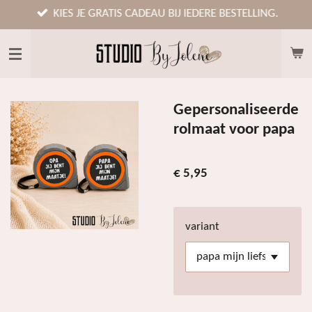
Ga
KIES JE GRATIS CADEAU BIJ IEDERE BESTELLING.
direct
naar
de
hoofdinhoud
Gepersonaliseerde
rolmaat voor papa
€ 5,95
variant