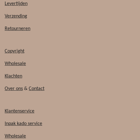
b
o
Levertijden
o
k
o
Verzending
k
Retourneren
Copyright
Wholesale
Klachten
Over ons
&
Contact
Klantenservice
Inpak kado service
Wholesale