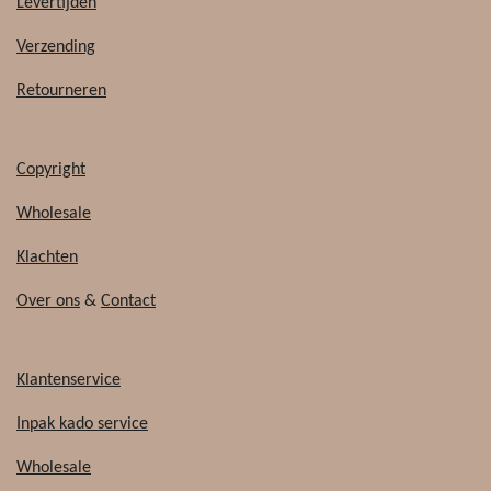
b
o
Levertijden
o
k
o
Verzending
k
Retourneren
Copyright
Wholesale
Klachten
Over ons
&
Contact
Klantenservice
Inpak kado service
Wholesale