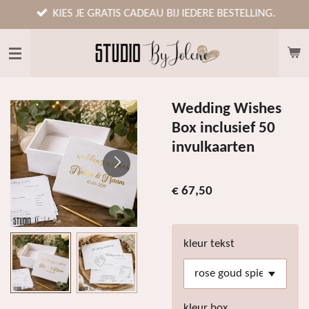
Ga
KIES JE GRATIS CADEAU BIJ IEDERE BESTELLING.
direct
naar
de
hoofdinhoud
Wedding Wishes
Box inclusief 50
invulkaarten
€ 67,50
kleur tekst
kleur box