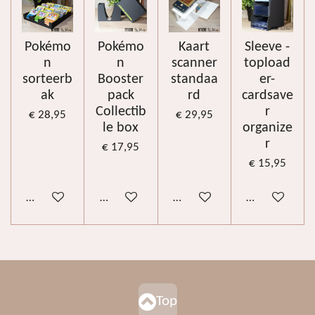
Pokémo
Pokémo
Kaart
Sleeve -
n
n
scanner
topload
sorteerb
Booster
standaa
er-
ak
pack
rd
cardsave
Collectib
r
€ 28,95
€ 29,95
le box
organize
r
€ 17,95
€ 15,95
Bekijk details
Bekijk details
In winkelwagen
Bekijk details
Top