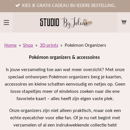
Ga
KIES JE GRATIS CADEAU BIJ IEDERE BESTELLING.
direct
naar
de
hoofdinhoud
Home
»
Shop
»
3D prints
»
Pokémon Organizers
Pokémon organizers & accessoires
Is jouw verzameling toe aan wat meer overzicht? Met onze
speciaal ontworpen
Pokémon
organizers berg je kaarten,
accessoires en kleine schatten eenvoudig en netjes op. Geen
losse stapeltjes meer of eindeloos zoeken naar die ene
favoriete kaart – alles heeft zijn eigen vaste plek.
Onze organizers zijn niet alleen praktisch, maar ook een
echte eyecatcher voor elke fan. Of je nu net begint met
verzamelen of al een indrukwekkende collectie hebt