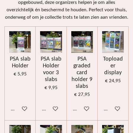
opgebouwd, deze organizers helpen je om alles
overzichtelijk én beschermd te houden. Perfect voor thuis,
onderweg of om je collectie trots te laten zien aan vrienden.
PSA slab
PSA slab
PSA
Topload
Holder
Holder
graded
er
voor 3
card
display
€ 5,95
slabs
holder 9
€ 24,95
slabs
€ 9,95
€ 27,95
Bekijk details
Bekijk details
Bekijk details
Bekijk details