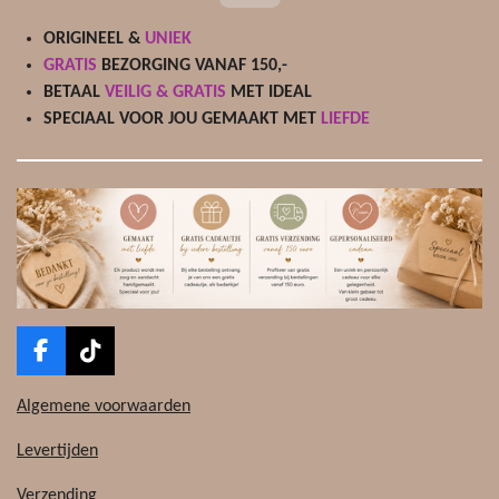
ORIGINEEL &
UNIEK
GRATIS
BEZORGING VANAF 150,-
BETAAL
VEILIG & GRATIS
MET IDEAL
SPECIAAL VOOR JOU GEMAAKT MET
LIEFDE
F
T
a
i
c
k
Algemene voorwaarden
e
T
b
o
Levertijden
o
k
o
Verzending