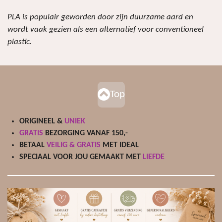
PLA is populair geworden door zijn duurzame aard en
wordt vaak gezien als een alternatief voor conventioneel
plastic.
Top
ORIGINEEL &
UNIEK
GRATIS
BEZORGING VANAF 150,-
BETAAL
VEILIG & GRATIS
MET IDEAL
SPECIAAL VOOR JOU GEMAAKT MET
LIEFDE