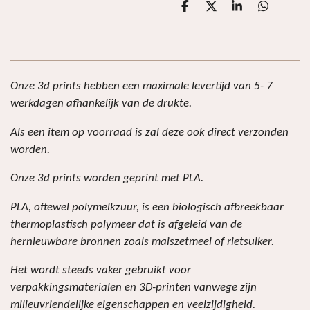
D
D
S
D
e
e
h
e
l
e
a
l
e
l
r
e
n
e
n
Onze 3d prints hebben een maximale levertijd van 5- 7
werkdagen afhankelijk van de drukte.
Als een item op voorraad is zal deze ook direct verzonden
worden.
Onze 3d prints worden geprint met PLA.
PLA, oftewel polymelkzuur, is een biologisch afbreekbaar
thermoplastisch polymeer dat is afgeleid van de
hernieuwbare bronnen zoals maiszetmeel of rietsuiker.
Het wordt steeds vaker gebruikt voor
verpakkingsmaterialen en 3D-printen vanwege zijn
milieuvriendelijke eigenschappen en veelzijdigheid.