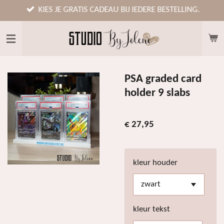
Ga
KIES JE GRATIS CADEAU BIJ IEDERE BESTELLING.
direct
naar
de
hoofdinhoud
PSA graded card
holder 9 slabs
€ 27,95
kleur houder
kleur tekst