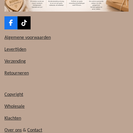
F
T
a
i
c
k
Algemene voorwaarden
e
T
b
o
Levertijden
o
k
o
Verzending
k
Retourneren
Copyright
Wholesale
Klachten
Over ons
&
Contact