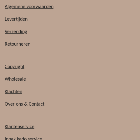
a
i
c
k
Algemene voorwaarden
e
T
b
o
Levertijden
o
k
o
Verzending
k
Retourneren
Copyright
Wholesale
Klachten
Over ons
&
Contact
Klantenservice
Inpak kado service