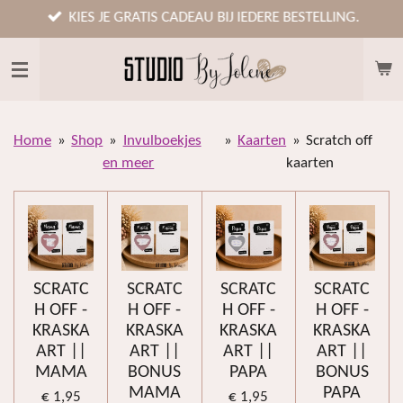
Ga
KIES JE GRATIS CADEAU BIJ IEDERE BESTELLING.
direct
naar
de
hoofdinhoud
Home
»
Shop
»
Invulboekjes
»
Kaarten
»
Scratch off
en meer
kaarten
SCRATC
SCRATC
SCRATC
SCRATC
H OFF -
H OFF -
H OFF -
H OFF -
KRASKA
KRASKA
KRASKA
KRASKA
ART ||
ART ||
ART ||
ART ||
MAMA
BONUS
PAPA
BONUS
MAMA
PAPA
€ 1,95
€ 1,95