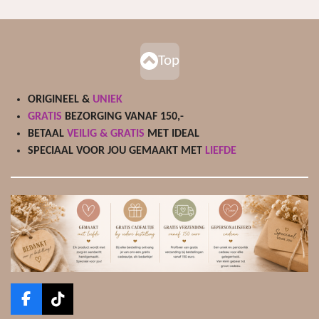
Top
ORIGINEEL &
UNIEK
GRATIS
BEZORGING VANAF 150,-
BETAAL
VEILIG & GRATIS
MET IDEAL
SPECIAAL VOOR JOU GEMAAKT MET
LIEFDE
F
T