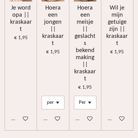
Je word
Hoera
Hoera
Wil je
opa ||
een
een
mijn
kraskaar
jongen
meisje
getuige
t
||
||
zijn ||
kraskaar
geslacht
kraskaar
€ 1,95
t
s
t
bekend
€ 1,95
€ 1,95
making
||
kraskaar
t
€ 1,95
In winkelwagen
In winkelwagen
In winkelwagen
Bekijk details