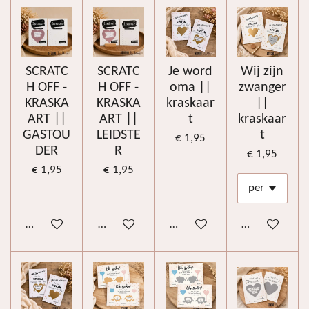
SCRATC
SCRATC
Je word
Wij zijn
H OFF -
H OFF -
oma ||
zwanger
KRASKA
KRASKA
kraskaar
||
ART ||
ART ||
t
kraskaar
GASTOU
LEIDSTE
t
€ 1,95
DER
R
€ 1,95
€ 1,95
€ 1,95
In winkelwagen
In winkelwagen
In winkelwagen
In winkelwag