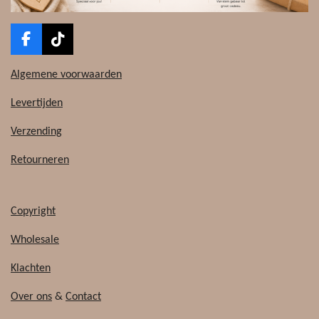
F
T
a
i
c
k
Algemene voorwaarden
e
T
b
o
Levertijden
o
k
o
Verzending
k
Retourneren
Copyright
Wholesale
Klachten
Over ons
&
Contact