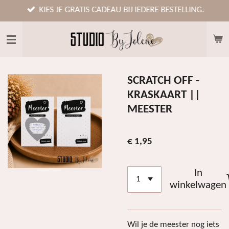
Ga
KIES JE GRATIS CADEAU BIJ IEDERE BESTELLING.
direct
naar
de
hoofdinhoud
SCRATCH OFF -
KRASKAART ||
MEESTER
€ 1,95
In
winkelwagen
Wil je de meester nog iets