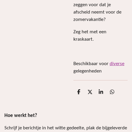
zeggen voor dat je
afscheid neemt voor de
zomervakantie?
Zeg het met een
kraskaart.
Beschikbaar voor
diverse
gelegenheden
D
D
S
D
e
e
h
e
l
e
a
l
e
l
r
e
n
e
n
Hoe werkt het?
Schrijf je berichtje in het witte gedeelte, plak de bijgeleverde