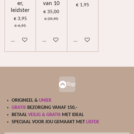
er,
van 10
€ 1,95
leidster
€ 35,00
€ 3,95
€ 39,95
€ 4,95
Bekijk details
Bekijk details
In winkelwagen
Top
ORIGINEEL &
UNIEK
GRATIS
BEZORGING VANAF 150,-
BETAAL
VEILIG & GRATIS
MET IDEAL
SPECIAAL VOOR JOU GEMAAKT MET
LIEFDE