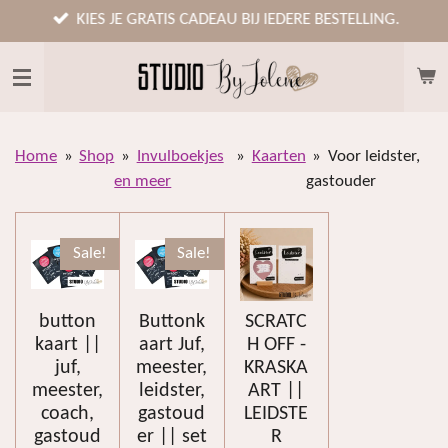
Ga
KIES JE GRATIS CADEAU BIJ IEDERE BESTELLING.
direct
naar
de
hoofdinhoud
Home
»
Shop
»
Invulboekjes
»
Kaarten
»
Voor leidster,
en meer
gastouder
Sale!
Sale!
button
Buttonk
SCRATC
kaart ||
aart Juf,
H OFF -
juf,
meester,
KRASKA
meester,
leidster,
ART ||
coach,
gastoud
LEIDSTE
gastoud
er || set
R