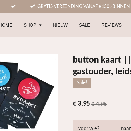
GRATIS VERZENDING VANAF €150,-BINNEN
HOME
SHOP
NIEUW
SALE
REVIEWS
button kaart ||
gastouder, leid
Sale!
€ 3,95
€ 4,95
Voor wie?
naam