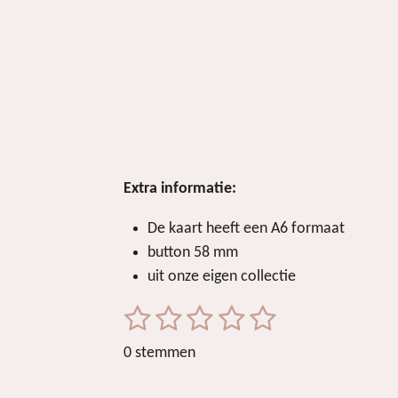
Extra informatie:
De kaart heeft een A6 formaat
button 58 mm
uit onze eigen collectie
1
2
3
4
5
S
R
t
a
s
s
s
s
s
0 stemmen
e
t
t
t
t
t
t
m
i
m