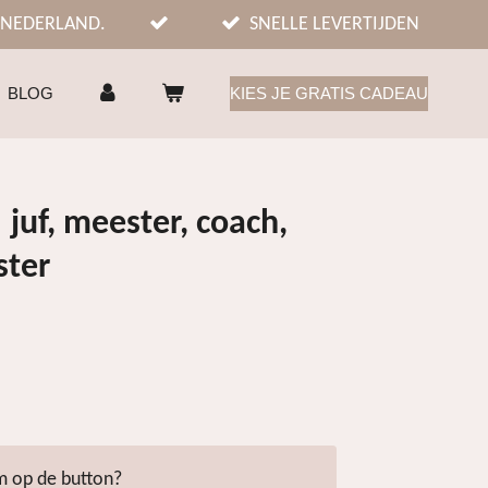
 NEDERLAND.
SNELLE LEVERTIJDEN
BLOG
KIES JE GRATIS CADEAU
 juf, meester, coach,
ster
 op de button?