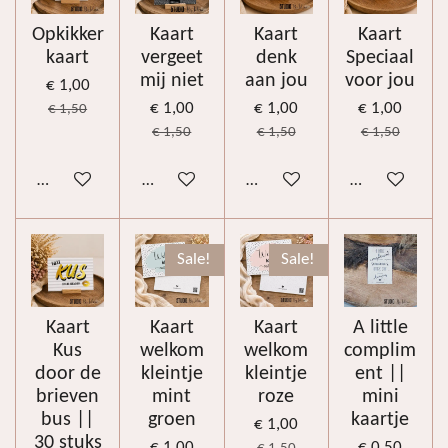
Opkikker
Kaart
Kaart
Kaart
kaart
vergeet
denk
Speciaal
mij niet
aan jou
voor jou
€ 1,00
€ 1,00
€ 1,00
€ 1,00
€ 1,50
€ 1,50
€ 1,50
€ 1,50
In winkelwagen
In winkelwagen
In winkelwagen
In winkelwag
Sale!
Sale!
Kaart
Kaart
Kaart
A little
Kus
welkom
welkom
complim
door de
kleintje
kleintje
ent ||
brieven
mint
roze
mini
bus ||
groen
kaartje
€ 1,00
30 stuks