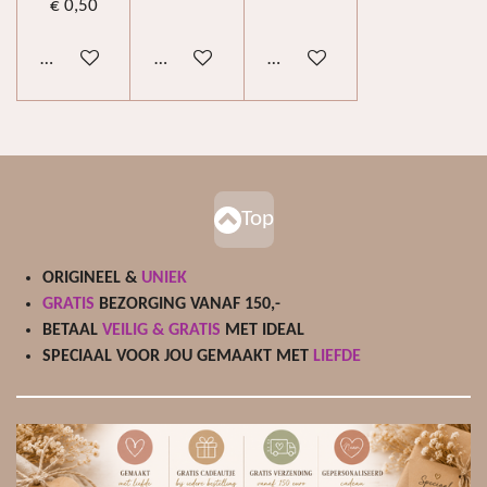
€ 0,50
In winkelwagen
In winkelwagen
In winkelwagen
Top
ORIGINEEL &
UNIEK
GRATIS
BEZORGING VANAF 150,-
BETAAL
VEILIG & GRATIS
MET IDEAL
SPECIAAL VOOR JOU GEMAAKT MET
LIEFDE