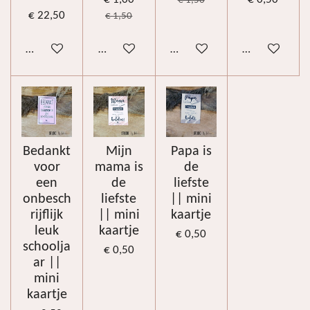
€ 1,00
€ 0,50
€ 1,50
€ 22,50
€ 1,50
In winkelwagen
In winkelwagen
In winkelwagen
In winkelwag
Bedankt
Mijn
Papa is
voor
mama is
de
een
de
liefste
onbesch
liefste
|| mini
rijflijk
|| mini
kaartje
leuk
kaartje
€ 0,50
schoolja
€ 0,50
ar ||
mini
kaartje