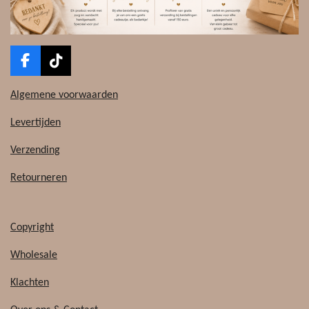
F
T
a
i
c
k
Algemene voorwaarden
e
T
b
o
Levertijden
o
k
o
Verzending
k
Retourneren
Copyright
Wholesale
Klachten