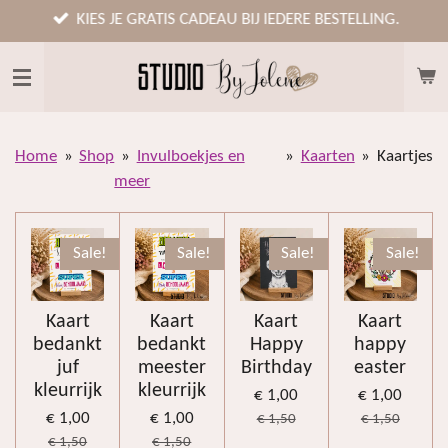
Ga
KIES JE GRATIS CADEAU BIJ IEDERE BESTELLING.
direct
naar
de
hoofdinhoud
Home
»
Shop
»
Invulboekjes en
»
Kaarten
»
Kaartjes
meer
Sale!
Sale!
Sale!
Sale!
Kaart
Kaart
Kaart
Kaart
bedankt
bedankt
Happy
happy
juf
meester
Birthday
easter
kleurrijk
kleurrijk
€ 1,00
€ 1,00
€ 1,00
€ 1,00
€ 1,50
€ 1,50
€ 1,50
€ 1,50