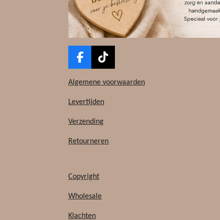
F
T
a
i
c
k
Algemene voorwaarden
e
T
b
o
Levertijden
o
k
Verzending
o
k
Retourneren
Copyright
Wholesale
Klachten