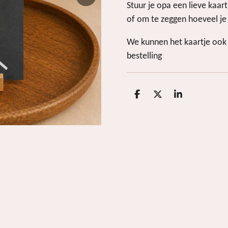
Stuur je opa een lieve kaar
of om te zeggen hoeveel j
We kunnen het kaartje ook
bestelling
D
D
S
e
e
h
l
e
a
e
l
r
n
e