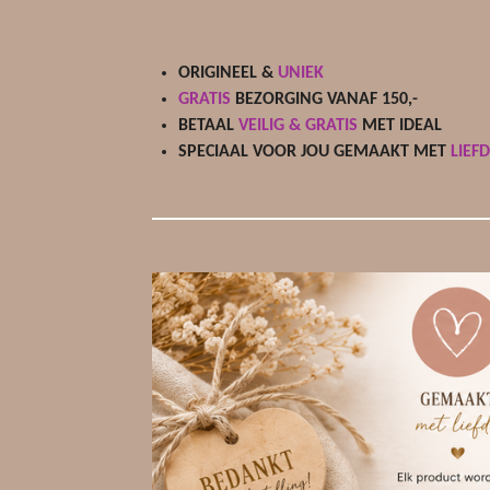
r
e
n
ORIGINEEL &
UNIEK
GRATIS
BEZORGING VANAF 150,-
BETAAL
VEILIG & GRATIS
MET IDEAL
SPECIAAL VOOR JOU GEMAAKT MET
LIEF