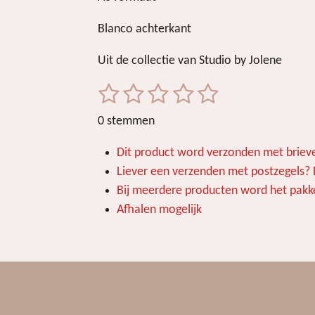
Blanco achterkant
Uit de collectie van Studio by Jolene
1
2
3
4
5
S
R
t
a
s
s
s
s
s
0 stemmen
e
t
t
t
t
t
t
m
i
Dit product word verzonden met brieve
m
e
e
e
e
e
n
e
Liever een verzenden met postzegels? Di
r
r
r
r
r
g
n
Bij meerdere producten word het pakke
r
r
r
r
:
Afhalen mogelijk
e
e
e
e
0
s
n
n
n
n
t
e
r