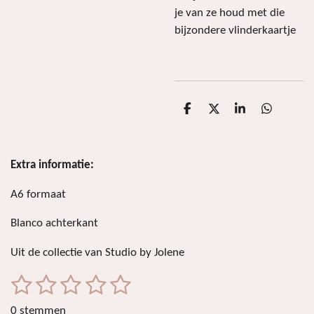
je van ze houd met die
bijzondere vlinderkaartje
D
D
S
D
e
e
h
e
l
e
a
l
e
l
r
e
n
e
n
Extra informatie:
A6 formaat
Blanco achterkant
Uit de collectie van Studio by Jolene
1
2
3
4
5
S
R
t
a
s
s
s
s
s
e
0 stemmen