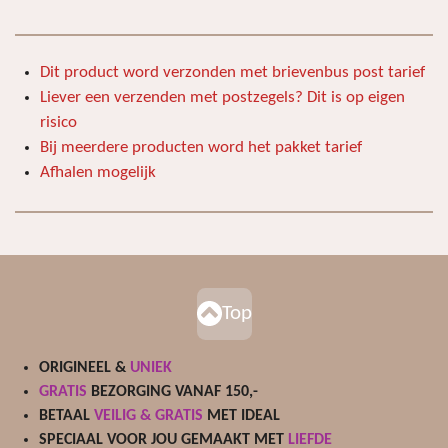
t
m
t
t
t
t
t
i
m
e
e
e
e
e
e
n
n
Dit product word verzonden met brievenbus post tarief
r
r
r
r
r
g
Liever een verzenden met postzegels? Dit is op eigen
:
r
r
r
r
risico
0
e
e
e
e
Bij meerdere producten word het pakket tarief
s
Afhalen mogelijk
n
n
n
n
t
e
r
r
e
n
Top
ORIGINEEL &
UNIEK
GRATIS
BEZORGING VANAF 150,-
BETAAL
VEILIG & GRATIS
MET IDEAL
SPECIAAL VOOR JOU GEMAAKT MET
LIEFDE