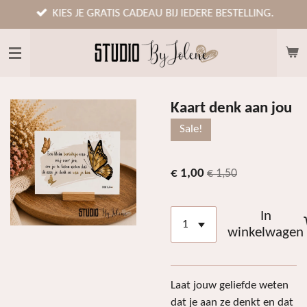
Ga
KIES JE GRATIS CADEAU BIJ IEDERE BESTELLING.
direct
naar
de
hoofdinhoud
Kaart denk aan jou
Sale!
€ 1,00
€ 1,50
In
winkelwagen
Laat jouw geliefde weten
dat je aan ze denkt en dat