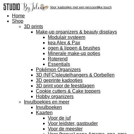
Voor
kadootjes met een persoonlijke touch
Home
Shop
3D prints
Make-up organizers & beauty displays
Modulair systeem
kea Alex & Pax
ogen & lippen & brushes
Minerale make-up potjes
Roterend
Essentials
Pokémon Organizers
3D (NFC)sleutelhangers & Oorbellen
3D geprinte kadootjes
3D print voor de feestdagen
Cookie cutters & Cake toppers
Hobby organizers
Invulboekjes en meer
Invulboeken
Kaarten
Voor de juf
Voor leidster, gastouder
Voor de meester