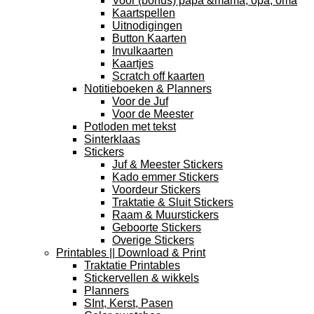
Voor (bonus) papa &mama, opa, oma
Kaartspellen
Uitnodigingen
Button Kaarten
Invulkaarten
Kaartjes
Scratch off kaarten
Notitieboeken & Planners
Voor de Juf
Voor de Meester
Potloden met tekst
Sinterklaas
Stickers
Juf & Meester Stickers
Kado emmer Stickers
Voordeur Stickers
Traktatie & Sluit Stickers
Raam & Muurstickers
Geboorte Stickers
Overige Stickers
Printables || Download & Print
Traktatie Printables
Stickervellen & wikkels
Planners
SInt, Kerst, Pasen