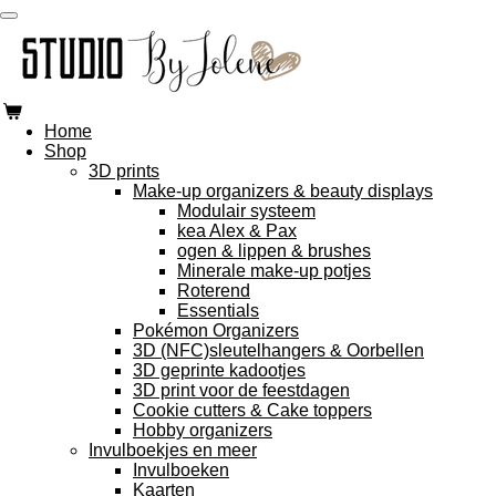
Ga
direct
naar
de
hoofdinhoud
Home
Shop
3D prints
Make-up organizers & beauty displays
Modulair systeem
kea Alex & Pax
ogen & lippen & brushes
Minerale make-up potjes
Roterend
Essentials
Pokémon Organizers
3D (NFC)sleutelhangers & Oorbellen
3D geprinte kadootjes
3D print voor de feestdagen
Cookie cutters & Cake toppers
Hobby organizers
Invulboekjes en meer
Invulboeken
Kaarten