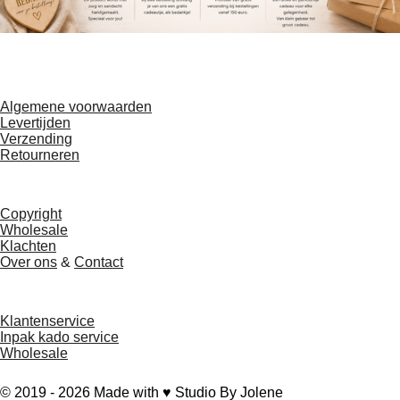
F
T
a
i
Algemene voorwaarden
c
k
Levertijden
e
T
Verzending
b
o
Retourneren
o
k
o
k
Copyright
Wholesale
Klachten
Over ons
&
Contact
Klantenservice
Inpak kado service
Wholesale
© 2019 - 2026 Made with ♥ Studio By Jolene