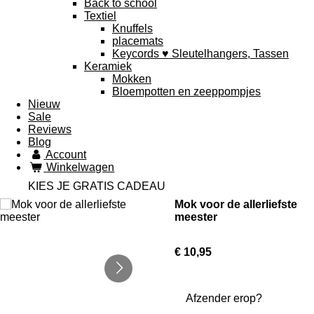
Back to school
Textiel
Knuffels
placemats
Keycords ♥ Sleutelhangers, Tassen
Keramiek
Mokken
Bloempotten en zeeppompjes
Nieuw
Sale
Reviews
Blog
Account
Winkelwagen
KIES JE GRATIS CADEAU
Mok voor de allerliefste
meester
€ 10,95
Afzender erop?