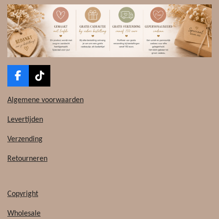
F
T
a
i
c
k
Algemene voorwaarden
e
T
b
o
Levertijden
o
k
o
Verzending
k
Retourneren
Copyright
Wholesale