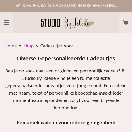
Ga
KIES JE GRATIS CADEAU BIJ IEDERE BESTELLING.
direct
naar
de
hoofdinhoud
Home
»
Shop
»
Cadeautjes voor
Diverse Gepersonaliseerde Cadeautjes
Ben je op zoek naar een origineel en persoonlijk cadeau? Bij
Studio By Jolene vind je een ruime collectie
gepersonaliseerde cadeautjes voor jong en oud. Een cadeau
met naam, tekst of persoonlijke boodschap maakt ieder
moment extra bijzonder en zorgt voor een blijvende
herinnering.
Een uniek cadeau voor iedere gelegenheid