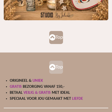
Top
Top
ORIGINEEL &
UNIEK
GRATIS
BEZORGING VANAF 150,-
BETAAL
VEILIG & GRATIS
MET IDEAL
SPECIAAL VOOR JOU GEMAAKT MET
LIEFDE