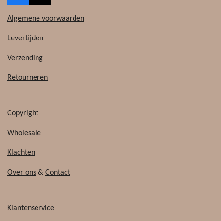
a
i
c
k
Algemene voorwaarden
e
T
b
o
Levertijden
o
k
o
Verzending
k
Retourneren
Copyright
Wholesale
Klachten
Over ons
&
Contact
Klantenservice