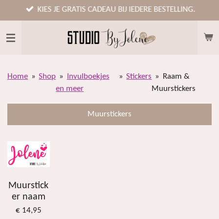
Ga
KIES JE GRATIS CADEAU BIJ IEDERE BESTELLING.
direct
naar
de
hoofdinhoud
Home
»
Shop
»
Invulboekjes
»
Stickers
»
Raam &
en meer
Muurstickers
Muurstickers
Muurstick
er naam
€ 14,95