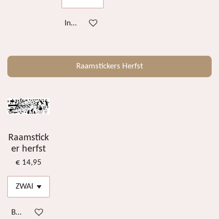
In winkelwagen
Raamstickers Herfst
Raamstick
er herfst
€ 14,95
Bekijk details