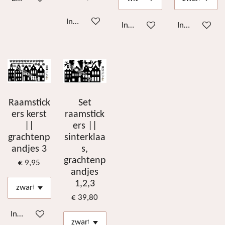
In winkelwagen
In winkelwagen
In winkelwag
Raamstick
Set
ers kerst
raamstick
||
ers ||
grachtenp
sinterklaa
andjes 3
s,
grachtenp
€ 9,95
andjes
1,2,3
€ 39,80
In winkelwagen