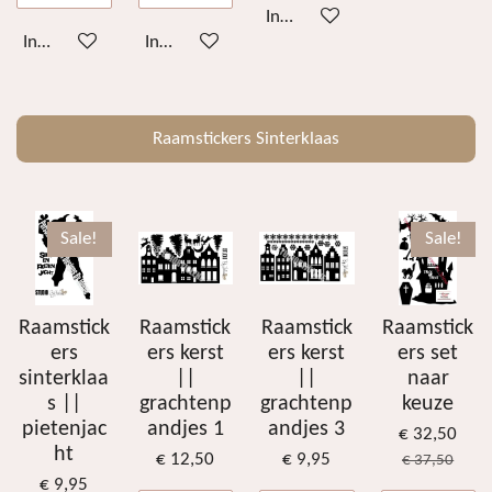
In winkelwagen
In winkelwagen
In winkelwagen
Raamstickers Sinterklaas
Sale!
Sale!
Raamstick
Raamstick
Raamstick
Raamstick
ers
ers kerst
ers kerst
ers set
sinterklaa
||
||
naar
s ||
grachtenp
grachtenp
keuze
pietenjac
andjes 1
andjes 3
€ 32,50
ht
€ 12,50
€ 9,95
€ 37,50
€ 9,95