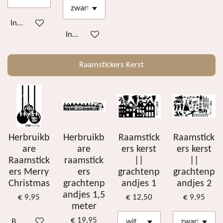
In winkelwagen
In winkelwagen
Raamstickers Kerst
Herbruikb
Herbruikb
Raamstick
Raamstick
are
are
ers kerst
ers kerst
Raamstick
raamstick
||
||
ers Merry
ers
grachtenp
grachtenp
Christmas
grachtenp
andjes 1
andjes 2
andjes 1,5
€ 9,95
€ 12,50
€ 9,95
meter
€ 19,95
Bekijk details