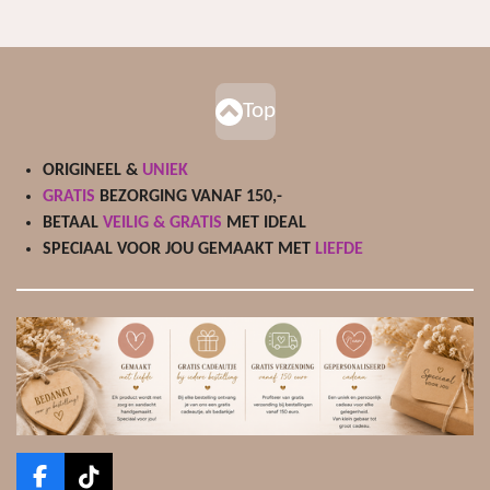
Top
ORIGINEEL &
UNIEK
GRATIS
BEZORGING VANAF 150,-
BETAAL
VEILIG & GRATIS
MET IDEAL
SPECIAAL VOOR JOU GEMAAKT MET
LIEFDE
F
T