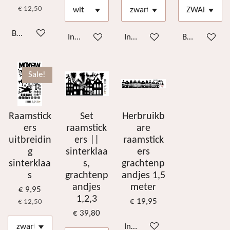
€ 12,50
Bekijk details
In winkelwagen
In winkelwagen
Bekijk details
Sale!
Raamstick
Set
Herbruikb
ers
raamstick
are
uitbreidin
ers ||
raamstick
g
sinterklaa
ers
sinterklaa
s,
grachtenp
s
grachtenp
andjes 1,5
andjes
meter
€ 9,95
1,2,3
€ 19,95
€ 12,50
€ 39,80
In winkelwagen