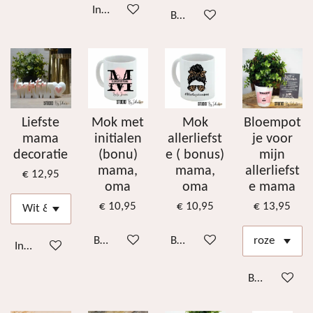
In winkelwagen
Bekijk details
Liefste
Mok met
Mok
Bloempot
mama
initialen
allerliefst
je voor
decoratie
(bonu)
e ( bonus)
mijn
mama,
mama,
allerliefst
€ 12,95
oma
oma
e mama
€ 10,95
€ 10,95
€ 13,95
Bekijk details
Bekijk details
In winkelwagen
Bekijk details