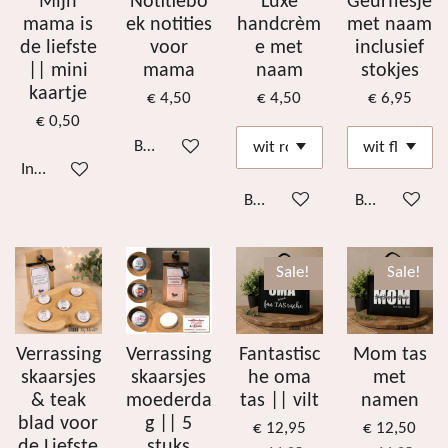
Mijn
Notitiebo
Luxe
Geurflesje
mama is
ek notities
handcrèm
met naam
de liefste
voor
e met
inclusief
|| mini
mama
naam
stokjes
kaartje
€ 4,50
€ 4,50
€ 6,95
€ 0,50
Bekijk details
In winkelwagen
Bekijk details
Bekijk details
Sale!
Sale!
Verrassing
Verrassing
Fantastisc
Mom tas
skaarsjes
skaarsjes
he oma
met
& teak
moederda
tas || vilt
namen
blad voor
g || 5
€ 12,95
€ 12,50
de Liefste
stuks