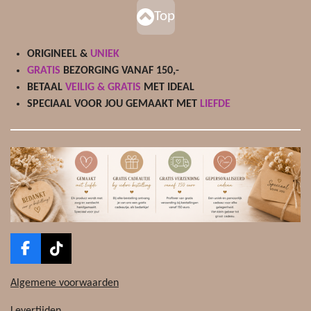
Top
ORIGINEEL &
UNIEK
GRATIS
BEZORGING VANAF 150,-
BETAAL
VEILIG & GRATIS
MET IDEAL
SPECIAAL VOOR JOU GEMAAKT MET
LIEFDE
F
T
a
i
c
k
Algemene voorwaarden
e
T
b
o
Levertijden