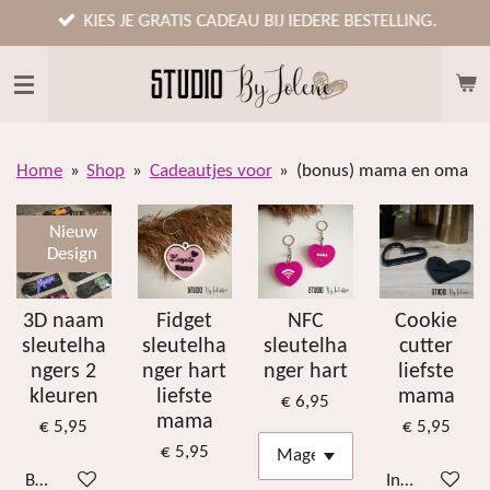
Ga
KIES JE GRATIS CADEAU BIJ IEDERE BESTELLING.
direct
naar
de
hoofdinhoud
Home
»
Shop
»
Cadeautjes voor
»
(bonus) mama en oma
Nieuw
Design
3D naam
Fidget
NFC
Cookie
sleutelha
sleutelha
sleutelha
cutter
ngers 2
nger hart
nger hart
liefste
kleuren
liefste
mama
€ 6,95
mama
€ 5,95
€ 5,95
€ 5,95
Bekijk details
In winkelwag