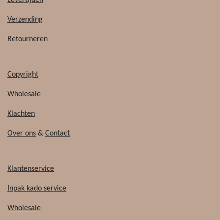
o
k
o
Verzending
k
Retourneren
Copyright
Wholesale
Klachten
Over ons
&
Contact
Klantenservice
Inpak kado service
Wholesale