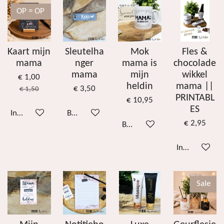
OP = OP
Kaart mijn
Sleutelha
Mok
Fles &
mama
nger
mama is
chocolade
mama
mijn
wikkel
€ 1,00
heldin
mama ||
€ 3,50
€ 1,50
PRINTABL
€ 10,95
ES
In winkelwagen
Bekijk details
€ 2,95
Bekijk details
In winkelwag
Sale