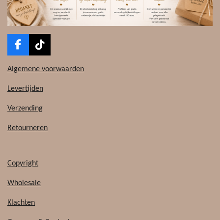
F
T
a
i
c
k
Algemene voorwaarden
e
T
b
o
Levertijden
o
k
o
Verzending
k
Retourneren
Copyright
Wholesale
Klachten