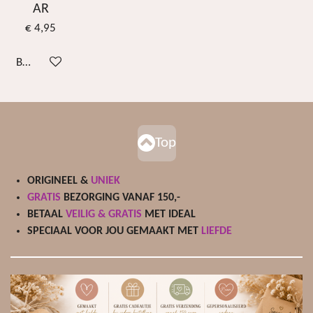
AR
€ 4,95
Bekijk details
Top
ORIGINEEL &
UNIEK
GRATIS
BEZORGING VANAF 150,-
BETAAL
VEILIG & GRATIS
MET IDEAL
SPECIAAL VOOR JOU GEMAAKT MET
LIEFDE