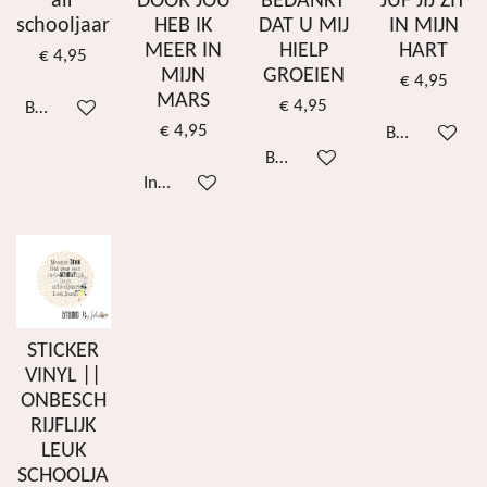
air
DOOR JOU
BEDANKT
JUF JIJ ZIT
schooljaar
HEB IK
DAT U MIJ
IN MIJN
MEER IN
HIELP
HART
€ 4,95
MIJN
GROEIEN
€ 4,95
MARS
€ 4,95
Bekijk details
€ 4,95
Bekijk details
Bekijk details
In winkelwagen
STICKER
VINYL ||
ONBESCH
RIJFLIJK
LEUK
SCHOOLJA