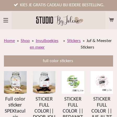
Ga
KIES JE GRATIS CADEAU BIJ IEDERE BESTELLING.
direct
naar
de
hoofdinhoud
Home
»
Shop
»
Invulboekjes
»
Stickers
»
Juf & Meester
en meer
Stickers
full color stickers
Full color
STICKER
STICKER
STICKER
sticker
FULL
FULL
FULL
SPEKtacul
COLOR||
COLOR ||
COLOR ||