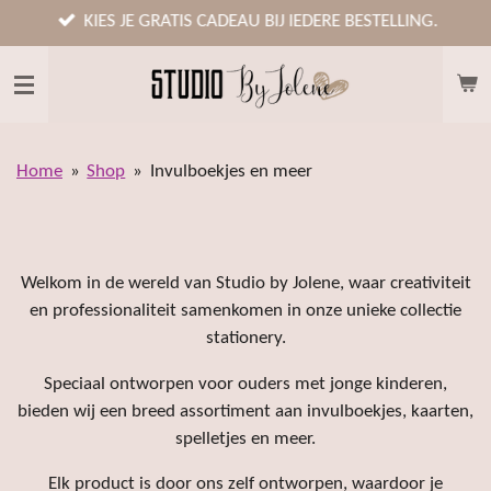
Ga
KIES JE GRATIS CADEAU BIJ IEDERE BESTELLING.
direct
naar
de
hoofdinhoud
Home
»
Shop
»
Invulboekjes en meer
Welkom in de wereld van Studio by Jolene, waar creativiteit
en professionaliteit samenkomen in onze unieke collectie
stationery.
Speciaal ontworpen voor ouders met jonge kinderen,
bieden wij een breed assortiment aan invulboekjes, kaarten,
spelletjes en meer.
Elk product is door ons zelf ontworpen, waardoor je