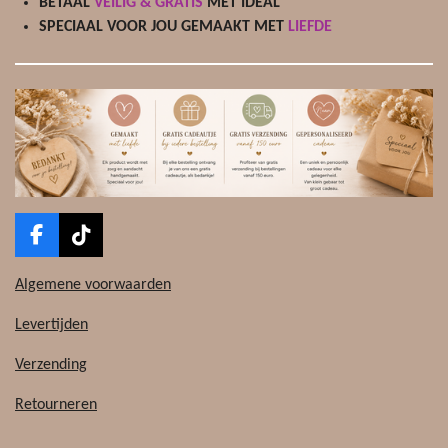
BETAAL
VEILIG & GRATIS
MET IDEAL
SPECIAAL VOOR JOU GEMAAKT MET
LIEFDE
F
T
a
i
c
k
Algemene voorwaarden
e
T
b
o
Levertijden
o
k
o
Verzending
k
Retourneren