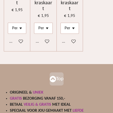
t
kraskaar
kraskaar
t
t
€ 1,95
€ 1,95
€ 1,95
Bekijk details
Bekijk details
Bekijk details
Top
ORIGINEEL &
UNIEK
GRATIS
BEZORGING VANAF 150,-
BETAAL
VEILIG & GRATIS
MET IDEAL
SPECIAAL VOOR JOU GEMAAKT MET
LIEFDE