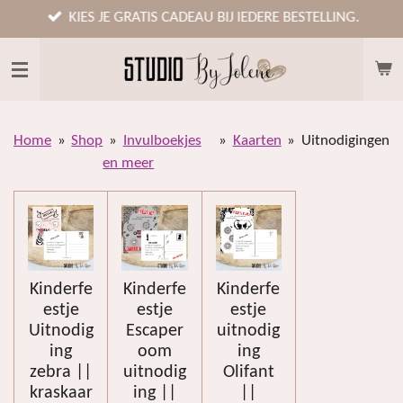
Ga
KIES JE GRATIS CADEAU BIJ IEDERE BESTELLING.
direct
naar
de
hoofdinhoud
Home
»
Shop
»
Invulboekjes
»
Kaarten
»
Uitnodigingen
en meer
Kinderfe
Kinderfe
Kinderfe
estje
estje
estje
Uitnodig
Escaper
uitnodig
ing
oom
ing
zebra ||
uitnodig
Olifant
kraskaar
ing ||
||