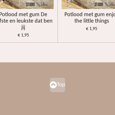
Potlood met gum De
Potlood met gum enj
efste en leukste dat ben
the little things
jij
€ 1,95
€ 1,95
Top