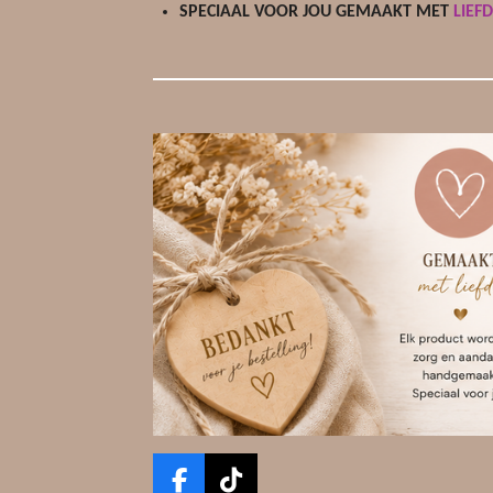
SPECIAAL VOOR JOU GEMAAKT MET
LIEF
F
T