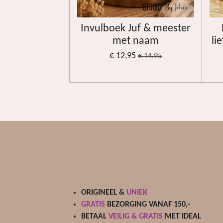
Invulboek Juf & meester
met naam
li
€ 12,95
€ 14,95
ORIGINEEL &
UNIEK
GRATIS
BEZORGING VANAF 150,-
BETAAL
VEILIG & GRATIS
MET IDEAL