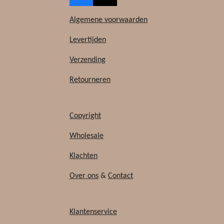
a
i
c
k
Algemene voorwaarden
e
T
b
o
Levertijden
o
k
Verzending
o
k
Retourneren
Copyright
Wholesale
Klachten
Over ons
&
Contact
Klantenservice