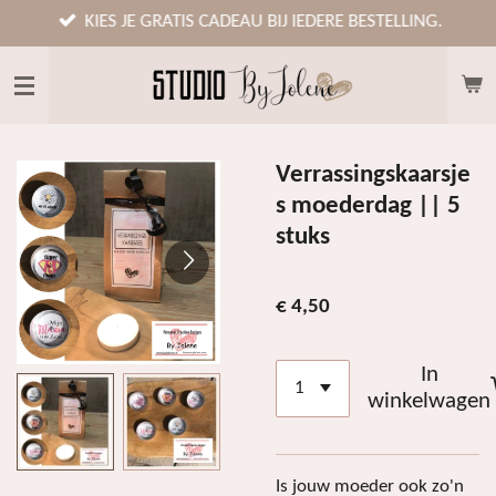
Ga
KIES JE GRATIS CADEAU BIJ IEDERE BESTELLING.
direct
naar
de
hoofdinhoud
Verrassingskaarsje
s moederdag || 5
stuks
€ 4,50
In
winkelwagen
Is jouw moeder ook zo'n