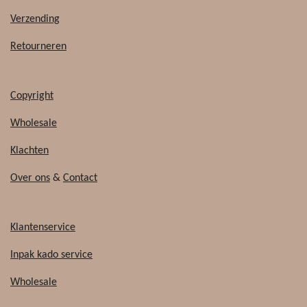
o
k
o
Verzending
k
Retourneren
Copyright
Wholesale
Klachten
Over ons
&
Contact
Klantenservice
Inpak kado service
Wholesale