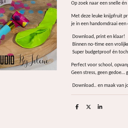
Op zoek naar een snelle én
Met deze leuke knijpfruit pr
je in een handomdraai een o
Download, print en klaar!
Binnen no-time een vrolijke
Super budgetproof én toch 
Perfect voor school, opvan
Geen stress, geen gedoe… g
Download.. en maak van jo
D
D
S
e
e
h
l
e
a
e
l
r