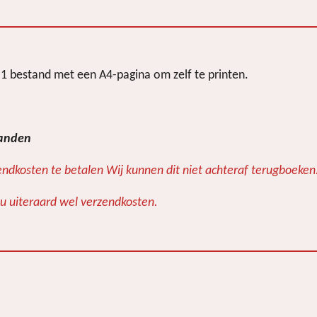
n
e
l 1 bestand met een A4-pagina om
zelf te printen.
tanden
ndkosten te betalen Wij kunnen dit niet achteraf terugboeken
d u uiteraard wel verzendkosten.