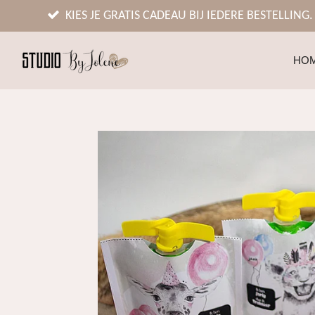
Ga
KIES JE GRATIS CADEAU BIJ IEDERE BESTELLING.
direct
naar
HO
de
hoofdinhoud