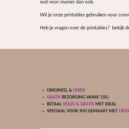
wat voor manier dan ook.
Wil je onze printables gebruiken voor co
Heb je vragen over de printables? bekijk 
ORIGINEEL &
UNIEK
GRATIS
BEZORGING VANAF 150,-
BETAAL
VEILIG & GRATIS
MET IDEAL
SPECIAAL VOOR JOU GEMAAKT MET
LIEF