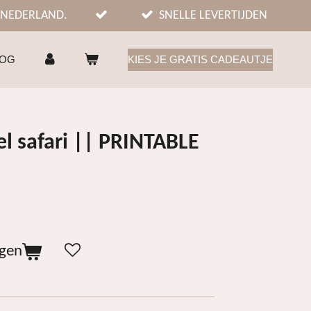
 NEDERLAND.
SNELLE LEVERTIJDEN
LOG
KIES JE GRATIS CADEAUTJE
el safari || PRINTABLE
agen