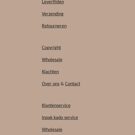
b
o
Levertijden
o
k
Verzending
o
k
Retourneren
Copyright
Wholesale
Klachten
Over ons
&
Contact
Klantenservice
Inpak kado service
Wholesale