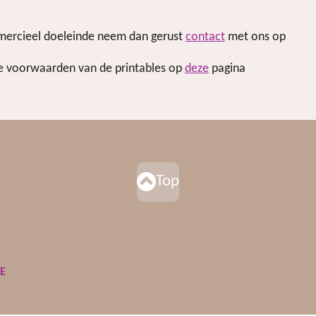
mmercieel doeleinde neem dan gerust
contact
met ons op
de voorwaarden van de printables op
deze
pagina
Top
DE