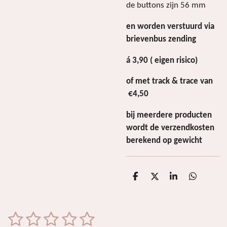
de buttons zijn 56 mm
en worden verstuurd via
brievenbus zending
á 3,90 ( eigen risico)
of met track & trace van
€4,50
bij meerdere producten
wordt de verzendkosten
berekend op gewicht
D
D
S
D
e
e
h
e
l
e
a
l
e
l
r
e
n
e
n
1
2
3
4
5
S
R
t