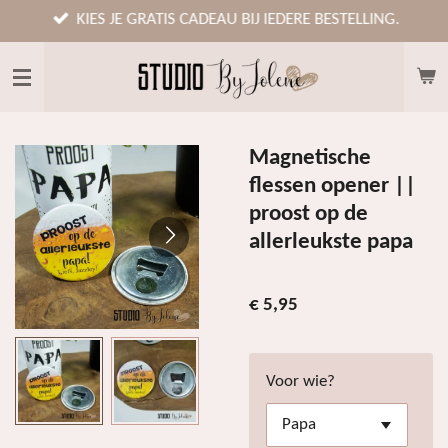
Ga
KIES JE GRATIS CADEAU BIJ IEDERE BESTELLING.
direct
naar
de
hoofdinhoud
Magnetische
flessen opener ||
proost op de
allerleukste papa
€ 5,95
Voor wie?