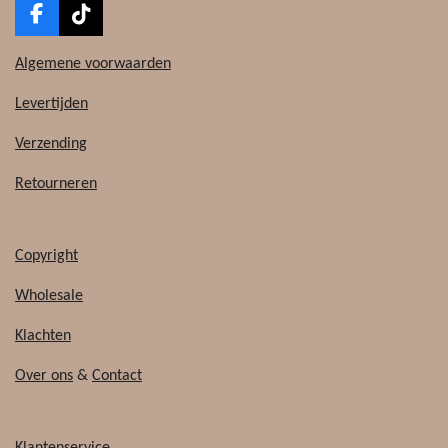
F
T
a
i
c
k
Algemene voorwaarden
e
T
b
o
Levertijden
o
k
o
Verzending
k
Retourneren
Copyright
Wholesale
Klachten
Over ons
&
Contact
Klantenservice