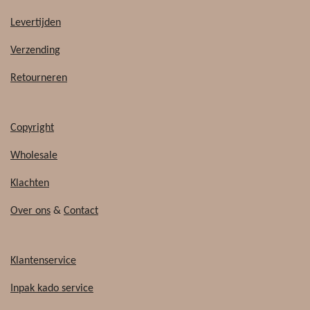
e
T
b
o
Levertijden
o
k
o
Verzending
k
Retourneren
Copyright
Wholesale
Klachten
Over ons
&
Contact
Klantenservice
Inpak kado service