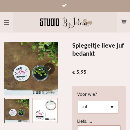
Ga
direct
naar
de
hoofdinhoud
Spiegeltje lieve juf
bedankt
€ 5,95
Voor wie?
Liefs,....