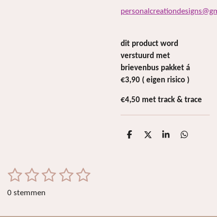
personalcreationdesigns@g
dit product word
verstuurd met
brievenbus pakket á
€3,90 ( eigen risico )
€4,50 met track & trace
D
D
S
D
e
e
h
e
l
e
a
l
e
l
r
e
n
e
n
1
2
3
4
5
S
R
t
a
s
s
s
s
s
e
0 stemmen
t
m
t
t
t
t
t
i
m