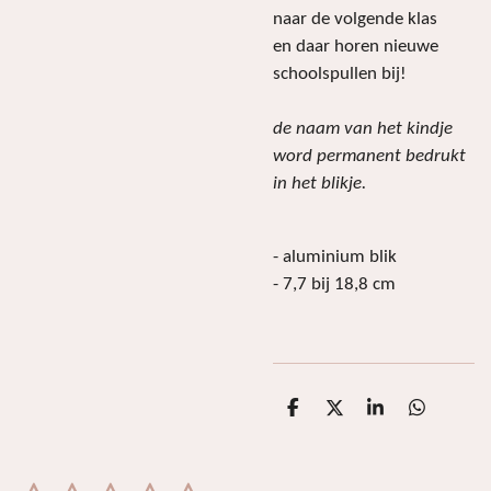
naar de volgende klas
en daar horen nieuwe
schoolspullen bij!
de naam van het kindje
word permanent bedrukt
in het blikje.
- aluminium blik
- 7,7 bij 18,8 cm
D
D
S
D
e
e
h
e
l
e
a
l
e
l
r
e
n
e
n