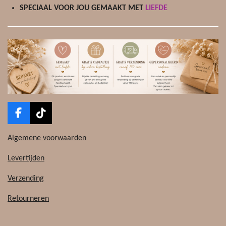
SPECIAAL VOOR JOU GEMAAKT MET
LIEFDE
F
T
a
i
c
k
Algemene voorwaarden
e
T
b
o
Levertijden
o
k
o
Verzending
k
Retourneren