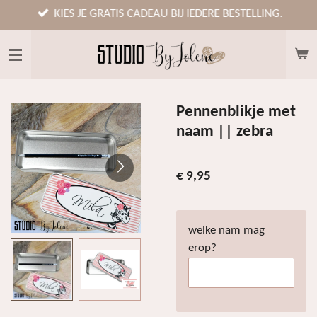
Ga
KIES JE GRATIS CADEAU BIJ IEDERE BESTELLING.
direct
naar
de
hoofdinhoud
Pennenblikje met
naam || zebra
€ 9,95
welke nam mag
erop?