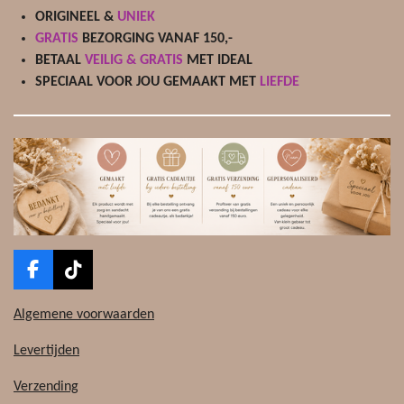
ORIGINEEL &
UNIEK
GRATIS
BEZORGING VANAF 150,-
BETAAL
VEILIG & GRATIS
MET IDEAL
SPECIAAL VOOR JOU GEMAAKT MET
LIEFDE
F
T
a
i
c
k
Algemene voorwaarden
e
T
b
o
Levertijden
o
k
o
Verzending
k