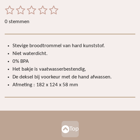
e
l
r
e
n
e
n
1
2
3
4
5
S
R
t
a
s
s
s
s
s
e
0 stemmen
t
m
t
t
t
t
t
i
m
e
e
e
e
e
e
n
n
Stevige broodtrommel van hard kunststof.
r
r
r
r
r
g
Niet waterdicht.
:
r
r
r
r
0% BPA
0
e
e
e
e
Het bakje is vaatwasserbestendig,
s
De deksel bij voorkeur met de hand afwassen.
n
n
n
n
t
Afmeting : 182 x 124 x 58 mm
e
r
r
e
n
Top