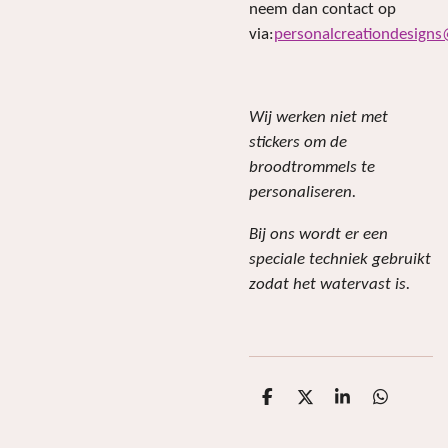
neem dan contact op
via:
personalcreationdesign
Wij werken niet met
stickers om de
broodtrommels te
personaliseren.
Bij ons wordt er een
speciale techniek gebruikt
zodat het watervast is.
D
D
S
D
e
e
h
e
l
e
a
l