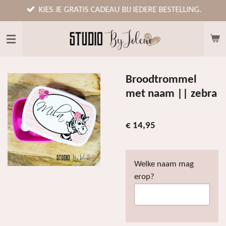
Ga
KIES JE GRATIS CADEAU BIJ IEDERE BESTELLING.
direct
naar
de
hoofdinhoud
Broodtrommel
met naam || zebra
€ 14,95
Welke naam mag
erop?