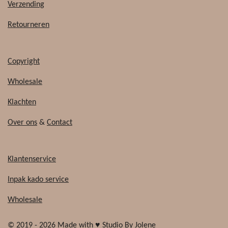
o
Verzending
k
Retourneren
Copyright
Wholesale
Klachten
Over ons
&
Contact
Klantenservice
Inpak kado service
Wholesale
© 2019 - 2026 Made with ♥ Studio By Jolene