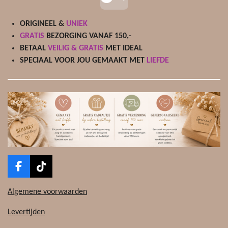
ORIGINEEL &
UNIEK
GRATIS
BEZORGING VANAF 150,-
BETAAL
VEILIG & GRATIS
MET IDEAL
SPECIAAL VOOR JOU GEMAAKT MET
LIEFDE
F
T
a
i
c
k
Algemene voorwaarden
e
T
b
o
Levertijden
o
k