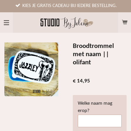
Ga
KIES JE GRATIS CADEAU BIJ IEDERE BESTELLING.
direct
naar
de
hoofdinhoud
Broodtrommel
met naam ||
olifant
€ 14,95
Welke naam mag
erop?