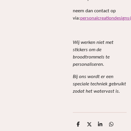
neem dan contact op
via:
personalcreationdesign
Wij werken niet met
stickers om de
broodtrommels te
personaliseren.
Bij ons wordt er een
speciale techniek gebruikt
zodat het watervast is.
D
D
S
D