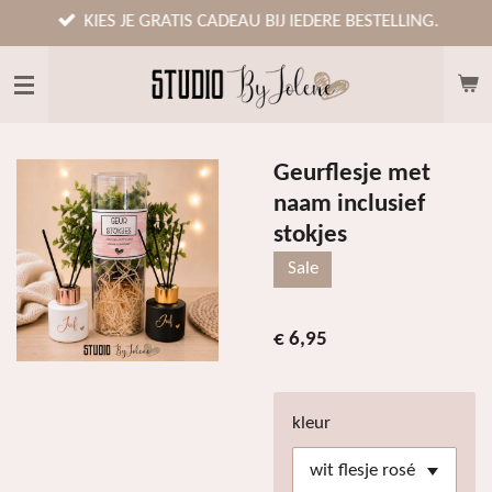
Ga
KIES JE GRATIS CADEAU BIJ IEDERE BESTELLING.
direct
naar
de
hoofdinhoud
Geurflesje met
naam inclusief
stokjes
Sale
€ 6,95
kleur