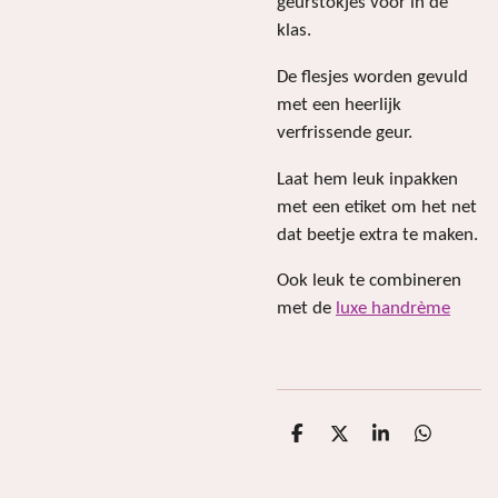
geurstokjes voor in de
klas.
De flesjes worden gevuld
met een heerlijk
verfrissende geur.
Laat hem leuk inpakken
met een etiket om het net
dat beetje extra te maken.
Ook leuk te combineren
met de
luxe handrème
D
D
S
D
e
e
h
e
l
e
a
l