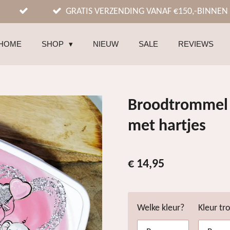
GRATIS VERZENDING VANAF €150,-BINNEN
HOME
SHOP
NIEUW
SALE
REVIEWS
Broodtrommel 
met hartjes
€ 14,95
Welke kleur?
Kleur t