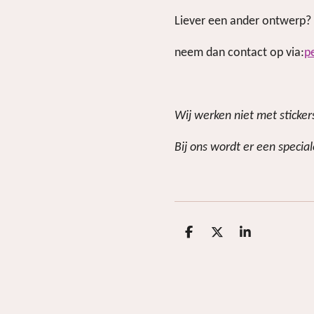
Liever een ander ontwerp?
neem dan contact op via:
p
Wij werken niet met sticke
Bij ons wordt er een special
D
D
S
e
e
h
l
e
a
e
l
r
n
e