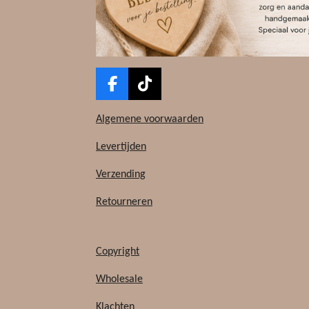
F
T
a
i
c
k
Algemene voorwaarden
e
T
b
o
Levertijden
o
k
Verzending
o
k
Retourneren
Copyright
Wholesale
Klachten