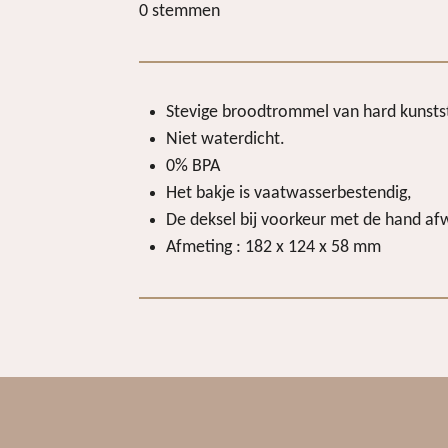
s
s
s
s
s
0 stemmen
e
t
t
t
t
t
t
m
i
m
e
e
e
e
e
n
e
r
r
r
r
r
g
n
Stevige broodtrommel van hard kunsts
r
r
r
r
:
Niet waterdicht.
e
e
e
e
0
0% BPA
s
n
n
n
n
Het bakje is vaatwasserbestendig,
t
De deksel bij voorkeur met de hand af
e
Afmeting : 182 x 124 x 58 mm
r
r
e
n