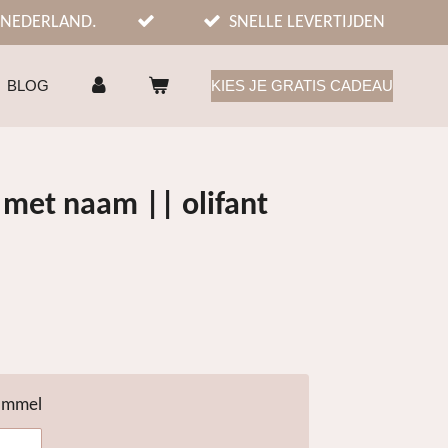
 NEDERLAND.
SNELLE LEVERTIJDEN
BLOG
KIES JE GRATIS CADEAU
met naam || olifant
rommel