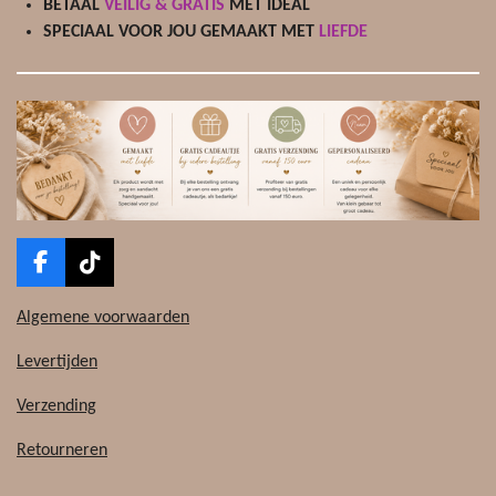
BETAAL
VEILIG & GRATIS
MET IDEAL
SPECIAAL VOOR JOU GEMAAKT MET
LIEFDE
F
T
a
i
c
k
Algemene voorwaarden
e
T
b
o
Levertijden
o
k
o
Verzending
k
Retourneren