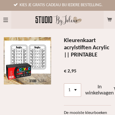
Ga
KIES JE GRATIS CADEAU BIJ IEDERE BESTELLING.
direct
naar
de
hoofdinhoud
Kleurenkaart
acrylstiften Acrylic
|| PRINTABLE
€ 2,95
In
winkelwagen
De mooiste kleurboeken