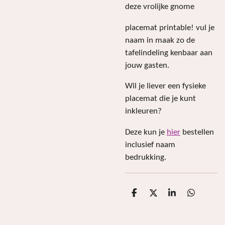
deze vrolijke gnome
placemat printable! vul je
naam in maak zo de
tafelindeling kenbaar aan
jouw gasten.
Wil je liever een fysieke
placemat die je kunt
inkleuren?
Deze kun je
hier
bestellen
inclusief naam
bedrukking.
D
D
S
D
e
e
h
e
l
e
a
l
e
l
r
e