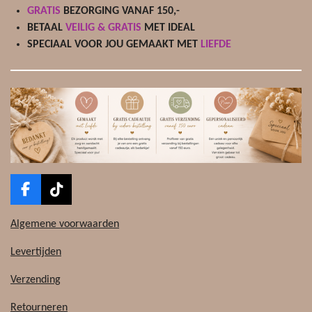
GRATIS
BEZORGING VANAF 150,-
BETAAL
VEILIG & GRATIS
MET IDEAL
SPECIAAL VOOR JOU GEMAAKT MET
LIEFDE
F
T
a
i
c
k
Algemene voorwaarden
e
T
b
o
Levertijden
o
k
o
Verzending
k
Retourneren