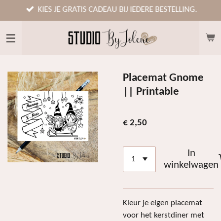
Ga
KIES JE GRATIS CADEAU BIJ IEDERE BESTELLING.
direct
naar
de
hoofdinhoud
Placemat Gnome
|| Printable
€ 2,50
In
winkelwagen
Kleur je eigen placemat
voor het kerstdiner met