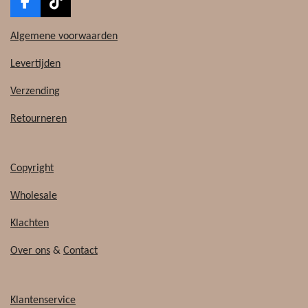
F
T
a
i
c
k
Algemene voorwaarden
e
T
b
o
Levertijden
o
k
o
Verzending
k
Retourneren
Copyright
Wholesale
Klachten
Over ons
&
Contact
Klantenservice