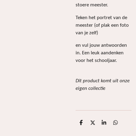
stoere meester.
Teken het portret van de
meester (of plak een foto
van je zelf)
en vul jouw antwoorden
in. Een leuk aandenken
voor het schooljaar.
Dit product komt uit onze
eigen collectie
D
D
S
D
e
e
h
e
l
e
a
l