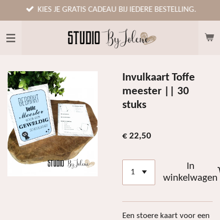
Ga
KIES JE GRATIS CADEAU BIJ IEDERE BESTELLING.
direct
naar
de
hoofdinhoud
Invulkaart Toffe
meester || 30
stuks
€ 22,50
In
winkelwagen
Een stoere kaart voor een