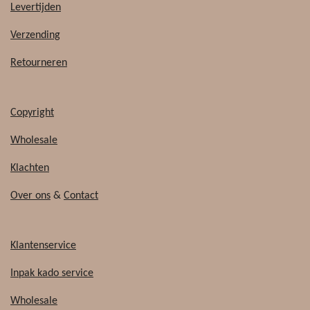
b
o
Levertijden
o
k
o
Verzending
k
Retourneren
Copyright
Wholesale
Klachten
Over ons
&
Contact
Klantenservice
Inpak kado service
Wholesale