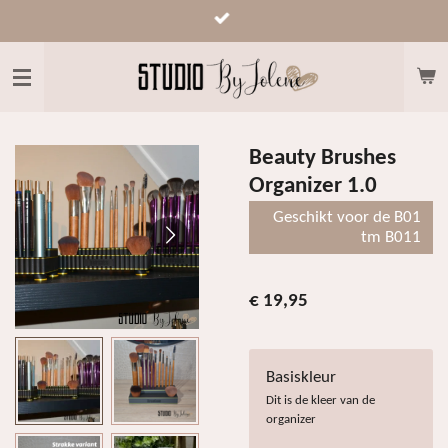
Ga
direct
naar
de
hoofdinhoud
Beauty Brushes
Organizer 1.0
Geschikt voor de B01
tm B011
€ 19,95
Basiskleur
Dit is de kleer van de
organizer