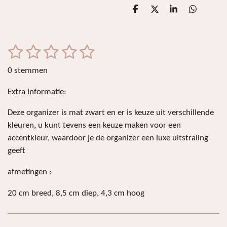
D
D
S
D
e
e
h
e
l
e
a
l
e
l
r
e
n
e
n
1
2
3
4
5
S
R
t
a
s
s
s
s
s
e
0 stemmen
t
m
t
t
t
t
t
i
m
Extra informatie:
e
e
e
e
e
e
n
n
r
r
r
r
r
g
Deze organizer is mat zwart en er is keuze uit verschillende
:
kleuren, u kunt tevens een keuze maken voor een
r
r
r
r
0
accentkleur, waardoor je de organizer een luxe uitstraling
e
e
e
e
s
geeft
n
n
n
n
t
afmetingen :
e
r
20 cm breed, 8,5 cm diep, 4,3 cm hoog
r
e
n