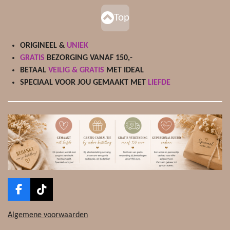
Top
ORIGINEEL &
UNIEK
GRATIS
BEZORGING VANAF 150,-
BETAAL
VEILIG & GRATIS
MET IDEAL
SPECIAAL VOOR JOU GEMAAKT MET
LIEFDE
F
T
a
i
c
k
Algemene voorwaarden
e
T