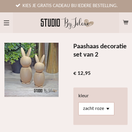
Ga
KIES JE GRATIS CADEAU BIJ IEDERE BESTELLING.
direct
naar
de
hoofdinhoud
Paashaas decoratie
set van 2
€ 12,95
kleur