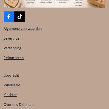
F
T
a
i
c
k
Algemene voorwaarden
e
T
b
o
Levertijden
o
k
o
Verzending
k
Retourneren
Copyright
Wholesale
Klachten
Over ons
&
Contact